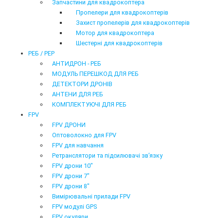
Запчастини для квадрокоптера
Пропелери для квадрокоптерів
Захист пропелерів для квадрокоптерів
Мотор для квадрокоптера
Шестерні для квадрокоптерів
РЕБ / РЕР
АНТИДРОН - РЕБ
МОДУЛЬ ПЕРЕШКОД ДЛЯ РЕБ
ДЕТЕКТОРИ ДРОНІВ
АНТЕНИ ДЛЯ РЕБ
КОМПЛЕКТУЮЧІ ДЛЯ РЕБ
FPV
FPV ДРОНИ
Оптоволокно для FPV
FPV для навчання
Ретранслятори та підсилювачі звʼязку
FPV дрони 10"
FPV дрони 7"
FPV дрони 8"
Вимірювальні прилади FPV
FPV модулі GPS
FPV окуляри