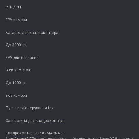
РЕБ / РЕР
FPV камери
Батарея для квадрокоптера
До 3000 грн
FPV для навчання
З 6к камерою
До 1000 грн
Без камери
Пульт радіокерування fpv
Запчастини для квадрокоптера
Квадрокоптер GEPRC MARK4 8 −
8 дюймовий FPV дрон дальністю
Квадрокоптер Syma X26 − дрон з