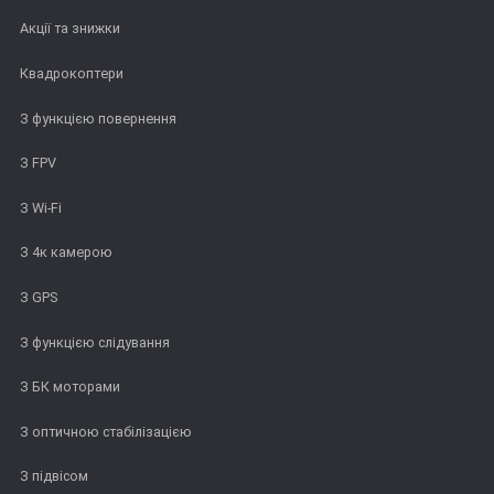
Акції та знижки
Квадрокоптери
З функцією повернення
З FPV
З Wi-Fi
З 4к камерою
З GPS
З функцією слідування
З БК моторами
З оптичною стабілізацією
З підвісом