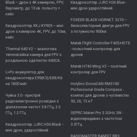
Black – дрон з 4K камерою, FPV,
Квадрокоптер JJRC H36 Blue -
барометр, до 15 хв. польоту +
міні дрон ударостійкий
кейс
FOXEER BLACK HORNET 3210 –
Квадрокоптер XKJ KY905 – міні
безколекторний двигун для FPV
дрон з камерою 4K, FPV, до 10хв,
з потужністю 900кв
кейс
Matek Flight Controller F405-HDTE
Thermal 640 V2 – аналогова
- польотний контролер для
тепловізійна камера для FPV з
дронів
роздільною здатністю 640CA.
Matek H743-Wing V3 – політний
Li-Po акумулятор для
контролер для FPV
квадрокоптера E99(K3)/E88/K6
на 1800 мАг
Holybro DroneCAN RM3100
Professional Grade Compass -
Чуйка 3.0 - пристрій
компас для дронів з чутливістю
радіоелектронної розвідки з
50, 26, 13 нТ
діапазоном частот 5.8 ГГц, 3.3
ГГц, 1.2 ГГц
GEPRC Maten Pro 3.3GHz 3W -
відеопередавач з частотою
Квадрокоптер JJRC H36 Black −
3.3ГГц
міні дрон, ударостійкий
RADIOMASTER BANDIT BR3