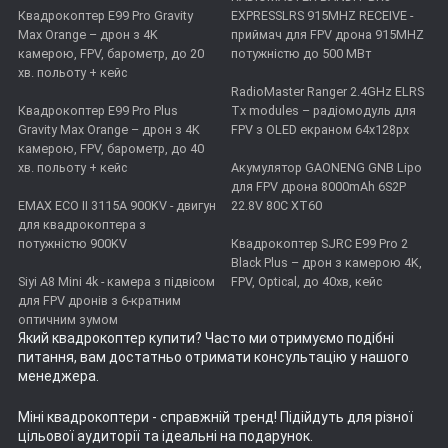
Квадрокоптер E99 Pro Gravity
EXPRESSLRS 915MHZ RECEIVE -
Max Orange – дрон з 4K
приймач для FPV дрона 915MHZ
камерою, FPV, барометр, до 20
потужністю до 500 МВт
хв. польоту + кейс
RadioMaster Ranger 2.4GHz ELRS
Квадрокоптер E99 Pro Plus
Tx modules – радіомодуль для
Gravity Max Orange – дрон з 4K
FPV з OLED екраном 64x128px
камерою, FPV, барометр, до 40
хв. польоту + кейс
Акумулятор GAONENG GNB Lipo
для FPV дрона 8000mAh 6S2P
EMAX ECO II 3115А 900KV - двигун
22.8V 80C XT60
для квадрокоптера з
потужністю 900KV
Квадрокоптер SJRC E99 Pro 2
Black Plus – дрон з камерою 4K,
Siyi A8 Mini 4k - камера з підвісом
FPV, Optical, до 40хв, кейс
для FPV дронів з 6-кратним
оптичним зумом
Який квадрокоптер купити
? Часто ми отримуємо подібні
питання, вам достатньо отримати консультацію у нашого
менеджера.
Міні квадрокоптери
- справжній тренд! Підійдуть для різної
цільової аудиторії та ідеальні на подарунок.