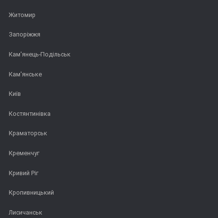
Житомир
Запоріжжя
Кам'янець-Подільськ
Кам'янське
Київ
Костянтинівка
Краматорськ
Кременчуг
Кривий Ріг
Кропивницький
Лисичанськ