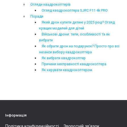
Огляди квадрокоптерів
Огляд квадрокоптера SJRC F11 4k PRO
Поради
Який дрон купити дитині у 2025 році? Огляд
кращих моделей для дітей
Військові дрони: типи, особливості та як
вибрати
Як обрати дрон на подарунок? Просто про всі
нюанси вибору квадрокоптера
Як вибрати квадрокоптер
Причини несправності квадрокоптера
Як керувати квадрокоптером
Інформація
Політика конфіденційності
Зворотній зв'язок