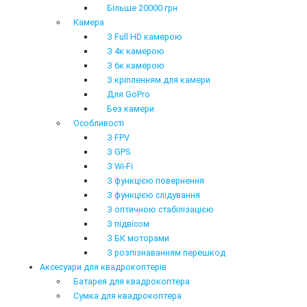
Більше 20000 грн
Камера
З Full HD камерою
З 4к камерою
З 6к камерою
З кріпленням для камери
Для GoPro
Без камери
Особливості
З FPV
З GPS
З Wi-Fi
З функцією повернення
З функцією слідування
З оптичною стабілізацією
З підвісом
З БК моторами
З розпізнаванням перешкод
Аксесуари для квадрокоптерів
Батарея для квадрокоптера
Сумка для квадрокоптера