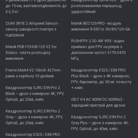
до 15 км, вантажопідйомність до
розпізнаванням перешкод,
2-2,5 кг
ударостійкий
CUAV SKYE 2 Airspeed Sensor -
Matek BEC12S-PRO - модуль
сенсор швидкості повітря з
живлення 9-55V to 5V/8V/12V-5A
підігрівом
RUSHFPV 3.3G 4W VRX - відео
Matek PDB FCHUB-12S V2 for
приймач для FPV окулярів з
Xclass - плата розподілу
діапазоном частот 3170-3470
живлення
МГц
Frame Mark4 V2 10inch 427mm -
Квадрокоптер E525 / E88 PRO
рама з карбону 10 дюймів
Plus Black – дрон з 4K камерою,
FPV, барометр, до 30 хв. польоту
Квадрокоптер SJRC E99 Pro 2
+ кейс
Black – дрон з камерою 4K, FPV,
Optical, до 20хв, кейс
iSDT K4 AC 400W DC 600Wx2 -
зарядний пристрій для дрона
Квадрокоптер SJRC E99 Pro 2
Gray – дрон з камерою 4К, FPV,
Квадрокоптер SJRC E99 Pro 2
Optical, до 20хв, кейс
Gray Plus – дрон з камерою 4К,
FPV, Optical, до 40хв, кейс
Квадрокоптер E525 / E88 PRO