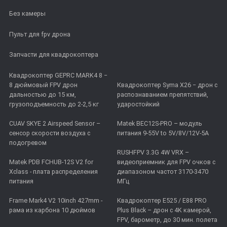
Без камеры
Пульт для fpv дрона
Запчасти для квадрокоптера
Квадрокоптер GEPRC MARK4 8 −
8 дюймовый FPV дрон
Квадрокоптер Syma X26 − дрон с
дальностью до 15 км,
распознаванием препятствий,
грузоподъемность до 2-2,5 кг
ударостойкий
CUAV SKYE 2 Airspeed Sensor –
Matek BEC12S-PRO – модуль
сенсор скорости воздуха с
питания 9-55V to 5V/8V/12V-5A
подогревом
RUSHFPV 3.3G 4W VRX –
Matek PDB FCHUB-12S V2 for
видеоприемник для FPV очков с
Xclass - плата распределения
диапазоном частот 3170-3470
питания
МГц
Frame Mark4 V2 10inch 427mm -
Квадрокоптер E525 / E88 PRO
рама из карбона 10 дюймов
Plus Black – дрон с 4K камерой,
FPV, барометр, до 30 мин. полета