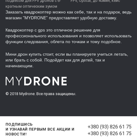
подвесом для FPV дронов с 6-
FPV, Optical, до 40мин, кейс
кратным оптическим зумом
Заказать квадрокоптер
можно как себе, так и на подарок, ведь
магазин "MYDRONE” предоставляет
удобную доставку
.
Квадрокоптер с gps
это отличное решение для
профессионального использования и позволяет использовать
функции следования
, облета по точкам и тому подобное.
Мини дрон купить
стоит, если вы планируете учиться летать,
или брать с собой. Подойдет как
для детей
, так и
начинающим
.
© 2018 Mydrone. Все права защищены.
ПОДПИШИСЬ
+380 (93) 826 61 75
И УЗНАВАЙ ПЕРВЫМ ВСЕ АКЦИИ И
+380 (93) 826 61 75
НОВОСТИ!