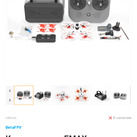
cetusx
В наличии
BetaFPV