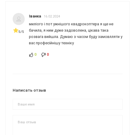
Іванка
16.02.2024
миліого і пот ужнішого квадрокоптера я ще не
бачила, я ним дуже задоволена, цікава така
5/5
розвага вийшла. Думаю з часом буду замовлляти у
вас професійнішу техніку
0
0
Написать отзыв