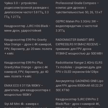
Чуйка 3.0 – устройство
Professional Grade Compass –
радиоэлектронной разведки с
компас для дронов с
диапазоном частот 5.8 ГГц, 3.3
чувствительностью 50, 26, 13 нТ
ГГц, 1.2 ГГц
GEPRC Maten Pro 3.3GHz 3W –
Квадрокоптер JJRC H36 Black −
видеопередатчик с частотой
мини дрон, ударостойкий
3.3ГГц
Квадрокоптер E99 Pro Gravity
RADIOMASTER BANDIT BR3
Max Orange – дрон с 4K камерой,
EXPRESSLRS 915MHZ RECEIVE –
FPV, барометр, до 20 мин. полета
приемник для FPV дрона
+ кейс
915MHZ мощностью до 500 МВт
Квадрокоптер E99 Pro Plus
RadioMaster Ranger 2.4GHz ELRS
Gravity Max Orange – дрон с 4K
Tx modules – радиомодуль для
камерой, FPV, барометр, до 40
FPV с OLED экраном 64x128px
мин. полета + кейс
Аккумулятор GAONENG GNB Lipo
EMAX ECO II 3115А 900KV –
для FPV дрона 8000mAh 6S 22.2V
двигатель для квадрокоптера с
50C XT60
мощностью 900KV
Квадрокоптер SJRC E99 Pro 2
Siyi A8 Mini 4k - камера с
Black Plus– дрон с камерой 4К,