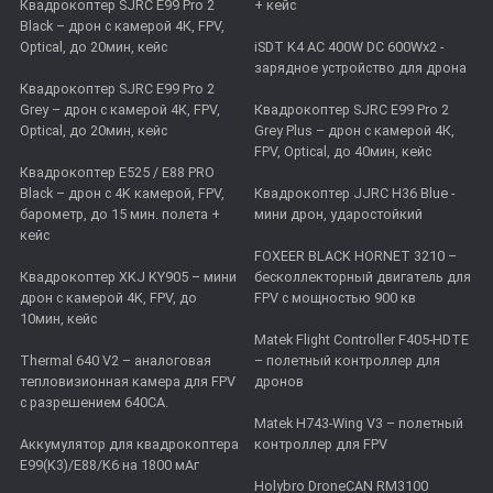
Квадрокоптер SJRC E99 Pro 2
+ кейс
Black – дрон с камерой 4К, FPV,
Optical, до 20мин, кейс
iSDT K4 AC 400W DC 600Wx2 -
зарядное устройство для дрона
Квадрокоптер SJRC E99 Pro 2
Grey – дрон с камерой 4К, FPV,
Квадрокоптер SJRC E99 Pro 2
Optical, до 20мин, кейс
Grey Plus – дрон с камерой 4К,
FPV, Optical, до 40мин, кейс
Квадрокоптер E525 / E88 PRO
Black – дрон с 4K камерой, FPV,
Квадрокоптер JJRC H36 Blue -
барометр, до 15 мин. полета +
мини дрон, ударостойкий
кейс
FOXEER BLACK HORNET 3210 –
Квадрокоптер XKJ KY905 – мини
бесколлекторный двигатель для
дрон с камерой 4K, FPV, до
FPV с мощностью 900 кв
10мин, кейс
Matek Flight Controller F405-HDTE
Thermal 640 V2 – аналоговая
– полетный контроллер для
тепловизионная камера для FPV
дронов
с разрешением 640CA.
Matek H743-Wing V3 – полетный
Аккумулятор для квадрокоптера
контроллер для FPV
E99(K3)/E88/K6 на 1800 мАг
Holybro DroneCAN RM3100