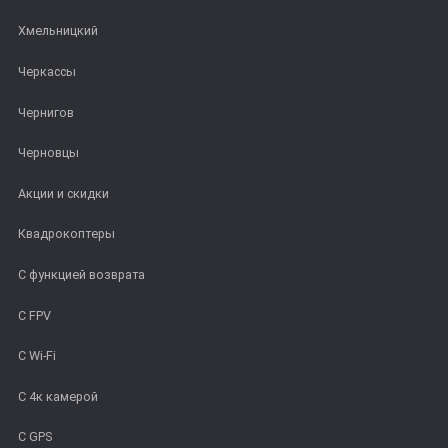
Хмельницкий
Черкассы
Чернигов
Черновцы
Акции и скидки
Квадрокоптеры
С функцией возврата
С FPV
С Wi-Fi
С 4к камерой
C GPS