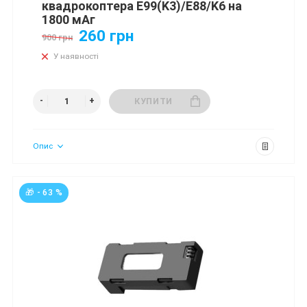
квадрокоптера E99(K3)/E88/K6 на
1800 мАг
260 грн
900 грн
У наявності
КУПИТИ
Опис
🎁 - 63 %