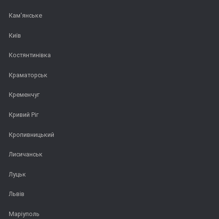
Кам'янське
Київ
Костянтинівка
Краматорськ
Кременчуг
Кривий Ріг
Кропивницький
Лисичанськ
Луцьк
Львів
Маріуполь