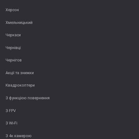
Херсон
Хмельницький
Черкаси
Чернівці
Чернігов
Акції та знижки
Квадрокоптери
З функцією повернення
З FPV
З Wi-Fi
З 4к камерою