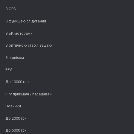
З GPS
З функцією слідування
З БК моторами
З оптичною стабілізацією
З підвісом
FPV
До 10000 грн
FPV приймачі / передавачі
Новинки
До 2000 грн
До 6000 грн