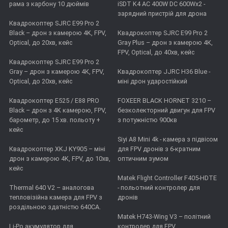
рама з карбону 10 дюймів
iSDT K4 AC 400W DC 600Wx2 -
зарядний пристрій для дрона
Квадрокоптер SJRC E99 Pro 2
Black – дрон з камерою 4K, FPV,
Квадрокоптер SJRC E99 Pro 2
Optical, до 20хв, кейс
Gray Plus – дрон з камерою 4К,
FPV, Optical, до 40хв, кейс
Квадрокоптер SJRC E99 Pro 2
Gray – дрон з камерою 4К, FPV,
Квадрокоптер JJRC H36 Blue -
Optical, до 20хв, кейс
міні дрон ударостійкий
Квадрокоптер E525 / E88 PRO
FOXEER BLACK HORNET 3210 –
Black – дрон з 4K камерою, FPV,
безколекторний двигун для FPV
барометр, до 15 хв. польоту +
з потужністю 900кв
кейс
Siyi A8 Mini 4k - камера з підвісом
Квадрокоптер XKJ KY905 – міні
для FPV дронів з 6-кратним
дрон з камерою 4K, FPV, до 10хв,
оптичним зумом
кейс
Matek Flight Controller F405-HDTE
Thermal 640 V2 – аналогова
- польотний контролер для
тепловізійна камера для FPV з
дронів
роздільною здатністю 640CA.
Matek H743-Wing V3 – політний
Li-Po акумулятор для
контролер для FPV