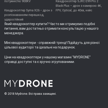
потужністю 900KV
Квадрокоптер SJRC E99 Pro 2
Black Plus – дрон з камерою 4K,
Квадрокоптер Syma X26 − дрон з
FPV, Optical, до 40хв, кейс
розпізнаванням перешкод,
ударостійкий
Який квадрокоптер купити
? Часто ми отримуємо подібні
питання, вам достатньо отримати консультацію у нашого
менеджера.
Міні квадрокоптери
- справжній тренд! Підійдуть для різної
цільової аудиторії та ідеальні на подарунок.
Ціни на квадрокоптери
у нашому магазині "MYDRONE”
справді доступні та є зручно згрупованими.
© 2018 Mydrone. Всі права захищені.