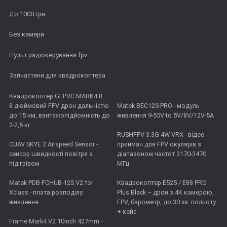
До 1000 грн
Без камери
Пульт радіокерування fpv
Запчастини для квадрокоптера
Квадрокоптер GEPRC MARK4 8 −
8 дюймовий FPV дрон дальністю
Matek BEC12S-PRO - модуль
до 15 км, вантажопідйомність до
живлення 9-55V to 5V/8V/12V-5A
2-2,5 кг
RUSHFPV 3.3G 4W VRX - відео
CUAV SKYE 2 Airspeed Sensor -
приймач для FPV окулярів з
сенсор швидкості повітря з
діапазоном частот 3170-3470
підігрівом
МГц
Matek PDB FCHUB-12S V2 for
Квадрокоптер E525 / E88 PRO
Xclass - плата розподілу
Plus Black – дрон з 4K камерою,
живлення
FPV, барометр, до 30 хв. польоту
+ кейс
Frame Mark4 V2 10inch 427mm -