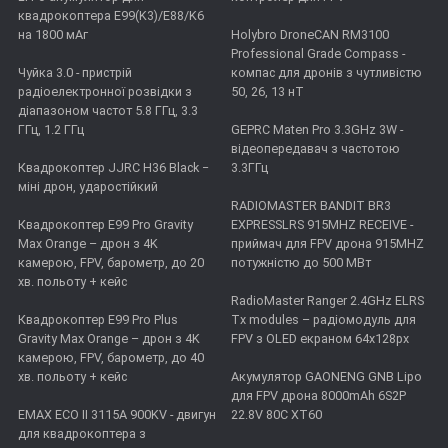
квадрокоптера E99(K3)/E88/K6
на 1800 мАг
Holybro DroneCAN RM3100
Professional Grade Compass -
Чуйка 3.0 - пристрій
компас для дронів з чутливістю
радіоелектронної розвідки з
50, 26, 13 нТ
діапазоном частот 5.8 ГГц, 3.3
ГГц, 1.2 ГГц
GEPRC Maten Pro 3.3GHz 3W -
відеопередавач з частотою
Квадрокоптер JJRC H36 Black −
3.3ГГц
міні дрон, ударостійкий
RADIOMASTER BANDIT BR3
Квадрокоптер E99 Pro Gravity
EXPRESSLRS 915MHZ RECEIVE -
Max Orange – дрон з 4K
приймач для FPV дрона 915MHZ
камерою, FPV, барометр, до 20
потужністю до 500 МВт
хв. польоту + кейс
RadioMaster Ranger 2.4GHz ELRS
Квадрокоптер E99 Pro Plus
Tx modules – радіомодуль для
Gravity Max Orange – дрон з 4K
FPV з OLED екраном 64x128px
камерою, FPV, барометр, до 40
хв. польоту + кейс
Акумулятор GAONENG GNB Lipo
для FPV дрона 8000mAh 6S2P
EMAX ECO II 3115А 900KV - двигун
22.8V 80C XT60
для квадрокоптера з