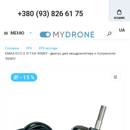
+380 (93) 826 61 75
КОШИК
UA
МЕНЮ
Головна
FPV
FPV мотори
EMAX ECO II 3115А 900KV - двигун для квадрокоптера з потужністю
900KV
🎁 - 15 %