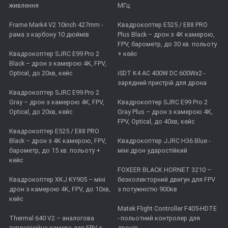
живлення
МГц
Frame Mark4 V2 10inch 427mm -
Квадрокоптер E525 / E88 PRO
рама з карбону 10 дюймів
Plus Black – дрон з 4K камерою,
FPV, барометр, до 30 хв. польоту
Квадрокоптер SJRC E99 Pro 2
+ кейс
Black – дрон з камерою 4K, FPV,
Optical, до 20хв, кейс
iSDT K4 AC 400W DC 600Wx2 -
зарядний пристрій для дрона
Квадрокоптер SJRC E99 Pro 2
Gray – дрон з камерою 4К, FPV,
Квадрокоптер SJRC E99 Pro 2
Optical, до 20хв, кейс
Gray Plus – дрон з камерою 4К,
FPV, Optical, до 40хв, кейс
Квадрокоптер E525 / E88 PRO
Black – дрон з 4K камерою, FPV,
Квадрокоптер JJRC H36 Blue -
барометр, до 15 хв. польоту +
міні дрон ударостійкий
кейс
FOXEER BLACK HORNET 3210 –
Квадрокоптер XKJ KY905 – міні
безколекторний двигун для FPV
дрон з камерою 4K, FPV, до 10хв,
з потужністю 900кв
кейс
Matek Flight Controller F405-HDTE
Thermal 640 V2 – аналогова
- польотний контролер для
тепловізійна камера для FPV з
дронів