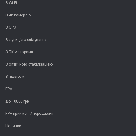
З Wi-Fi
З 4к камерою
З GPS
З функцією слідування
З БК моторами
З оптичною стабілізацією
З підвісом
FPV
До 10000 грн
FPV приймачі / передавачі
Новинки