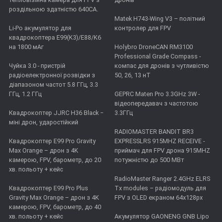
роздільною здатністю 640CA.
Matek H743-Wing V3 – політний
Li-Po акумулятор для
контролер для FPV
квадрокоптера E99(K3)/E88/K6
на 1800 мАг
Holybro DroneCAN RM3100
Professional Grade Compass -
Чуйка 3.0 - пристрій
компас для дронів з чутливістю
радіоелектронної розвідки з
50, 26, 13 нТ
діапазоном частот 5.8 ГГц, 3.3
ГГц, 1.2 ГГц
GEPRC Maten Pro 3.3GHz 3W -
відеопередавач з частотою
Квадрокоптер JJRC H36 Black −
3.3ГГц
міні дрон, ударостійкий
RADIOMASTER BANDIT BR3
Квадрокоптер E99 Pro Gravity
EXPRESSLRS 915MHZ RECEIVE -
Max Orange – дрон з 4K
приймач для FPV дрона 915MHZ
камерою, FPV, барометр, до 20
потужністю до 500 МВт
хв. польоту + кейс
RadioMaster Ranger 2.4GHz ELRS
Квадрокоптер E99 Pro Plus
Tx modules – радіомодуль для
Gravity Max Orange – дрон з 4K
FPV з OLED екраном 64x128px
камерою, FPV, барометр, до 40
хв. польоту + кейс
Акумулятор GAONENG GNB Lipo