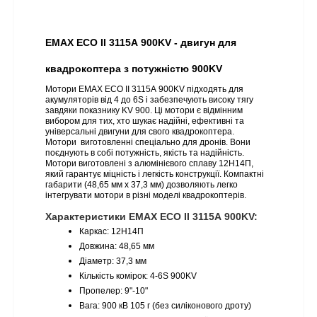
EMAX ECO II 3115А 900KV - двигун для 
квадрокоптера з потужністю 900KV 
Мотори EMAX ECO II 3115А 900KV
підходять для 
акумуляторів від 4 до 6S і забезпечують високу тягу 
завдяки показнику KV 900. Ці мотори є відмінним 
вибором для тих, хто шукає надійні, ефективні та 
універсальні двигуни для свого квадрокоптера. 
Мотори  виготовленні спеціально для дронів. Вони 
поєднують в собі потужність, якість та надійність. 
Мотори виготовлені з алюмінієвого сплаву 12Н14П, 
який гарантує міцність і легкість конструкції. Компактні 
габарити (48,65 мм х 37,3 мм) дозволяють легко 
інтегрувати мотори в різні моделі квадрокоптерів. 
Характеристики EMAX ECO II 3115А 900KV:
Каркас: 12Н14П
Довжина: 48,65 мм
Діаметр: 37,3 мм
Кількість комірок: 4-6S 900KV
Пропелер: 9"-10"
Вага: 900 кВ 105 г (без силіконового дроту)