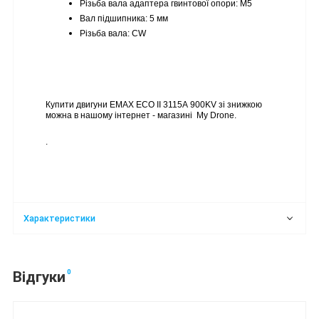
Різьба вала адаптера гвинтової опори: M5
Вал підшипника: 5 мм
Різьба вала: CW
Купити двигуни EMAX ECO II 3115А 900KV зі знижкою 
можна в нашому інтернет - магазині  My Drone.
.
Характеристики
0
Відгуки