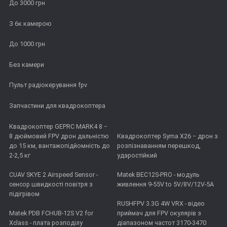
До 3000 грн
З 6к камерою
До 1000 грн
Без камери
Пульт радіокерування fpv
Запчастини для квадрокоптера
Квадрокоптер GEPRC MARK4 8 −
8 дюймовий FPV дрон дальністю
Квадрокоптер Syma X26 − дрон з
до 15 км, вантажопідйомність до
розпізнаванням перешкод,
2-2,5 кг
ударостійкий
CUAV SKYE 2 Airspeed Sensor -
Matek BEC12S-PRO - модуль
сенсор швидкості повітря з
живлення 9-55V to 5V/8V/12V-5A
підігрівом
RUSHFPV 3.3G 4W VRX - відео
Matek PDB FCHUB-12S V2 for
приймач для FPV окулярів з
Xclass - плата розподілу
діапазоном частот 3170-3470