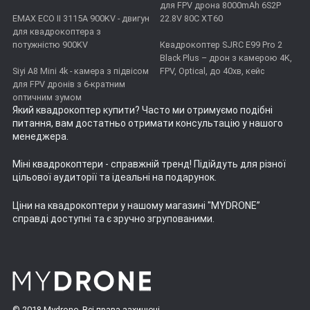
для FPV дрона 8000mAh 6S2P
EMAX ECO II 3115А 900KV - двигун
22.8V 80C XT60
для квадрокоптера з
потужністю 900KV
Квадрокоптер SJRC E99 Pro 2
Black Plus – дрон з камерою 4K,
Siyi A8 Mini 4k - камера з підвісом
FPV, Optical, до 40хв, кейс
для FPV дронів з 6-кратним
оптичним зумом
Який квадрокоптер купити
? Часто ми отримуємо подібні
питання, вам достатньо отримати консультацію у нашого
менеджера.
Міні квадрокоптери
- справжній тренд! Підійдуть для різної
цільової аудиторії та ідеальні на подарунок.
Ціни на квадрокоптери
у нашому магазині "MYDRONE”
справді доступні та є зручно згрупованими.
© 2018 Mydrone. Всі права захищені.