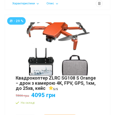
Характеристики
Опис
🎁 - 29 %
Квадрокоптер ZLRC SG108 S Orange
− дрон з камерою 4K, FPV, GPS, 1км,
до 25хв, кейс
5/5
4095 грн
5800 грн
На складі