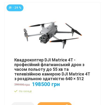
🎁 - 29 %
Квадрокоптер DJI Matrice 4T -
професійний флагманський дрон з
часом польоту до 55 хв та
телевізійною камерою DJI Matrice 4T
з роздільною здатністю 640 × 512
198500 грн
280300 грн
На складі