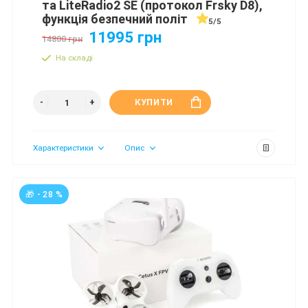
та LiteRadio2 SE (протокол Frsky D8),
функція безпечний політ
5/5
11995 грн
14800 грн
На складі
КУПИТИ
Характеристики
Опис
🎁 - 28 %