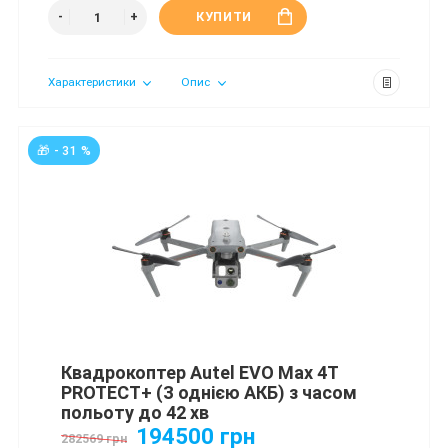
КУПИТИ
Характеристики
Опис
🎁 - 31 %
Квадрокоптер Autel EVO Max 4T
PROTECT+ (З однією АКБ) з часом
польоту до 42 хв
194500 грн
282569 грн