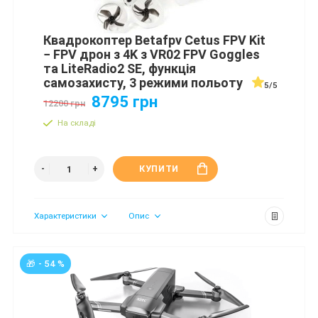
Квадрокоптер Betafpv Cetus FPV Kit
− FPV дрон з 4K з VR02 FPV Goggles
та LiteRadio2 SE, функція
самозахисту, 3 режими польоту
5/5
8795 грн
12200 грн
На складі
КУПИТИ
Характеристики
Опис
🎁 - 54 %