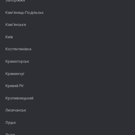
Запоріжжя
Кам'янець-Подільськ
Кам'янське
Київ
Костянтинівка
Краматорськ
Кременчуг
Кривий Ріг
Кропивницький
Лисичанськ
Луцьк
Львів