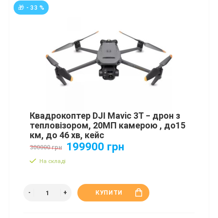
🎁 - 33 %
Квадрокоптер DJI Mavic 3T − дрон з
тепловізором, 20МП камерою , до15
км, до 46 хв, кейс
199900 грн
300000 грн
На складі
КУПИТИ