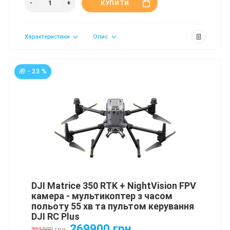
КУПИТИ
Характеристики
Опис
🎁 - 23 %
DJI Matrice 350 RTK + NightVision FPV
камера - мультикоптер з часом
польоту 55 хв та пультом керування
DJI RC Plus
269900 грн
351000 грн