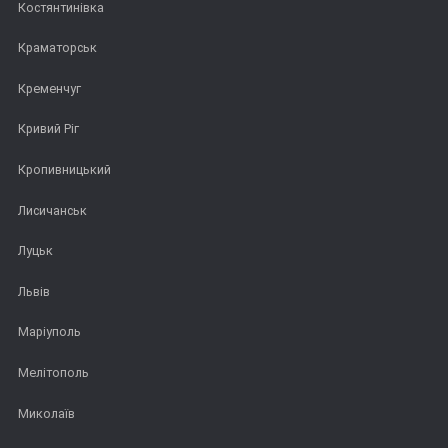
Костянтинівка
Краматорськ
Кременчуг
Кривий Ріг
Кропивницький
Лисичанськ
Луцьк
Львів
Маріуполь
Мелітополь
Миколаїв