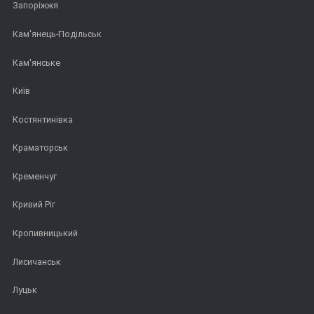
Запоріжжя
Кам'янець-Подільськ
Кам'янське
Київ
Костянтинівка
Краматорськ
Кременчуг
Кривий Ріг
Кропивницький
Лисичанськ
Луцьк