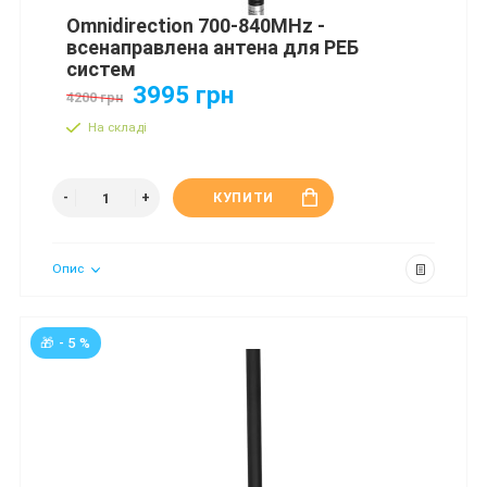
Omnidirection 700-840MHz -
всенаправлена антена для РЕБ
систем
3995 грн
4200 грн
На складі
КУПИТИ
Опис
🎁 - 5 %