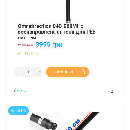
Omnidirection 840-960MHz -
всенаправлена антена для РЕБ
систем
3995 грн
4200 грн
На складі
КУПИТИ
Опис
🎁 - 36 %