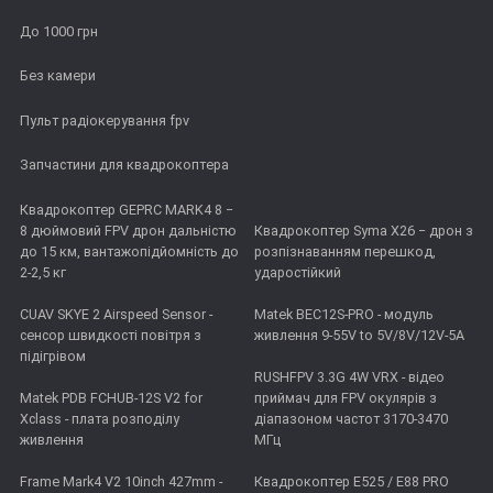
До 1000 грн
Без камери
Пульт радіокерування fpv
Запчастини для квадрокоптера
Квадрокоптер GEPRC MARK4 8 −
8 дюймовий FPV дрон дальністю
Квадрокоптер Syma X26 − дрон з
до 15 км, вантажопідйомність до
розпізнаванням перешкод,
2-2,5 кг
ударостійкий
CUAV SKYE 2 Airspeed Sensor -
Matek BEC12S-PRO - модуль
сенсор швидкості повітря з
живлення 9-55V to 5V/8V/12V-5A
підігрівом
RUSHFPV 3.3G 4W VRX - відео
Matek PDB FCHUB-12S V2 for
приймач для FPV окулярів з
Xclass - плата розподілу
діапазоном частот 3170-3470
живлення
МГц
Frame Mark4 V2 10inch 427mm -
Квадрокоптер E525 / E88 PRO