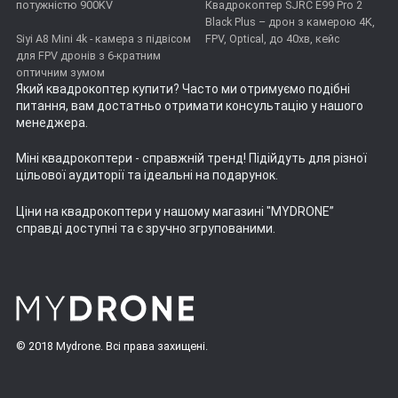
потужністю 900KV
Квадрокоптер SJRC E99 Pro 2
Black Plus – дрон з камерою 4K,
Siyi A8 Mini 4k - камера з підвісом
FPV, Optical, до 40хв, кейс
для FPV дронів з 6-кратним
оптичним зумом
Який квадрокоптер купити
? Часто ми отримуємо подібні
питання, вам достатньо отримати консультацію у нашого
менеджера.
Міні квадрокоптери
- справжній тренд! Підійдуть для різної
цільової аудиторії та ідеальні на подарунок.
Ціни на квадрокоптери
у нашому магазині "MYDRONE”
справді доступні та є зручно згрупованими.
© 2018 Mydrone. Всі права захищені.