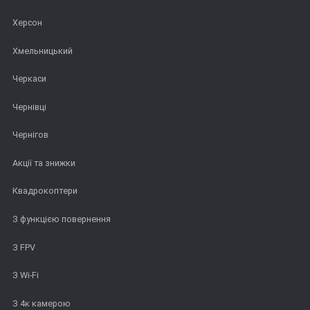
Херсон
Хмельницький
Черкаси
Чернівці
Чернігов
Акції та знижки
Квадрокоптери
З функцією повернення
З FPV
З Wi-Fi
З 4к камерою