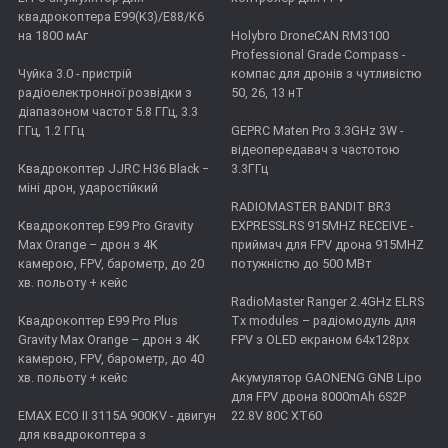
квадрокоптера E99(K3)/E88/K6
на 1800 мАг
Holybro DroneCAN RM3100
Professional Grade Compass -
Чуйка 3.0 - пристрій
компас для дронів з чутливістю
радіоелектронної розвідки з
50, 26, 13 нТ
діапазоном частот 5.8 ГГц, 3.3
ГГц, 1.2 ГГц
GEPRC Maten Pro 3.3GHz 3W -
відеопередавач з частотою
Квадрокоптер JJRC H36 Black −
3.3ГГц
міні дрон, ударостійкий
RADIOMASTER BANDIT BR3
Квадрокоптер E99 Pro Gravity
EXPRESSLRS 915MHZ RECEIVE -
Max Orange – дрон з 4K
приймач для FPV дрона 915MHZ
камерою, FPV, барометр, до 20
потужністю до 500 МВт
хв. польоту + кейс
RadioMaster Ranger 2.4GHz ELRS
Квадрокоптер E99 Pro Plus
Tx modules – радіомодуль для
Gravity Max Orange – дрон з 4K
FPV з OLED екраном 64x128px
камерою, FPV, барометр, до 40
хв. польоту + кейс
Акумулятор GAONENG GNB Lipo
для FPV дрона 8000mAh 6S2P
EMAX ECO II 3115А 900KV - двигун
22.8V 80C XT60
для квадрокоптера з