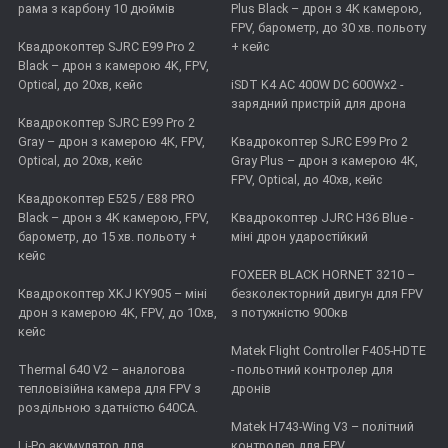
рама з карбону 10 дюймів
Plus Black – дрон з 4K камерою,
FPV, барометр, до 30 хв. польоту
Квадрокоптер SJRC E99 Pro 2
+ кейс
Black – дрон з камерою 4K, FPV,
Optical, до 20хв, кейс
iSDT K4 AC 400W DC 600Wx2 -
зарядний пристрій для дрона
Квадрокоптер SJRC E99 Pro 2
Gray – дрон з камерою 4К, FPV,
Квадрокоптер SJRC E99 Pro 2
Optical, до 20хв, кейс
Gray Plus – дрон з камерою 4К,
FPV, Optical, до 40хв, кейс
Квадрокоптер E525 / E88 PRO
Black – дрон з 4K камерою, FPV,
Квадрокоптер JJRC H36 Blue -
барометр, до 15 хв. польоту +
міні дрон ударостійкий
кейс
FOXEER BLACK HORNET 3210 –
Квадрокоптер XKJ KY905 – міні
безколекторний двигун для FPV
дрон з камерою 4K, FPV, до 10хв,
з потужністю 900кв
кейс
Matek Flight Controller F405-HDTE
Thermal 640 V2 – аналогова
- польотний контролер для
тепловізійна камера для FPV з
дронів
роздільною здатністю 640CA.
Matek H743-Wing V3 – політний
Li-Po акумулятор для
контролер для FPV