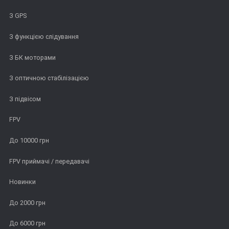
З GPS
З функцією слідування
З БК моторами
З оптичною стабілізацією
З підвісом
FPV
До 10000 грн
FPV приймачі / передавачі
Новинки
До 2000 грн
До 6000 грн