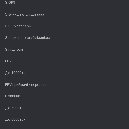
З GPS
З функцією слідування
З БК моторами
З оптичною стабілізацією
З підвісом
FPV
До 10000 грн
FPV приймачі / передавачі
Новинки
До 2000 грн
До 6000 грн