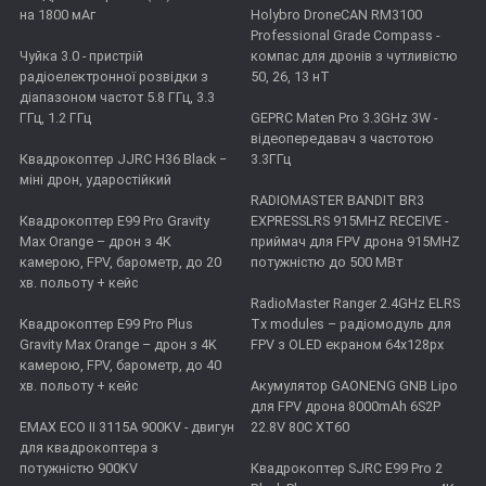
на 1800 мАг
Holybro DroneCAN RM3100
Professional Grade Compass -
Чуйка 3.0 - пристрій
компас для дронів з чутливістю
радіоелектронної розвідки з
50, 26, 13 нТ
діапазоном частот 5.8 ГГц, 3.3
ГГц, 1.2 ГГц
GEPRC Maten Pro 3.3GHz 3W -
відеопередавач з частотою
Квадрокоптер JJRC H36 Black −
3.3ГГц
міні дрон, ударостійкий
RADIOMASTER BANDIT BR3
Квадрокоптер E99 Pro Gravity
EXPRESSLRS 915MHZ RECEIVE -
Max Orange – дрон з 4K
приймач для FPV дрона 915MHZ
камерою, FPV, барометр, до 20
потужністю до 500 МВт
хв. польоту + кейс
RadioMaster Ranger 2.4GHz ELRS
Квадрокоптер E99 Pro Plus
Tx modules – радіомодуль для
Gravity Max Orange – дрон з 4K
FPV з OLED екраном 64x128px
камерою, FPV, барометр, до 40
хв. польоту + кейс
Акумулятор GAONENG GNB Lipo
для FPV дрона 8000mAh 6S2P
EMAX ECO II 3115А 900KV - двигун
22.8V 80C XT60
для квадрокоптера з
потужністю 900KV
Квадрокоптер SJRC E99 Pro 2