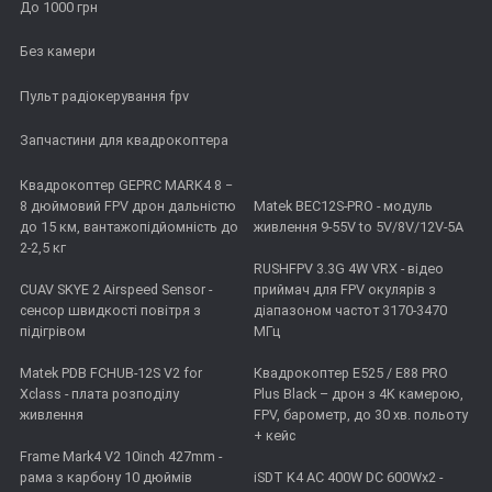
До 1000 грн
Без камери
Пульт радіокерування fpv
Запчастини для квадрокоптера
Квадрокоптер GEPRC MARK4 8 −
8 дюймовий FPV дрон дальністю
Matek BEC12S-PRO - модуль
до 15 км, вантажопідйомність до
живлення 9-55V to 5V/8V/12V-5A
2-2,5 кг
RUSHFPV 3.3G 4W VRX - відео
CUAV SKYE 2 Airspeed Sensor -
приймач для FPV окулярів з
сенсор швидкості повітря з
діапазоном частот 3170-3470
підігрівом
МГц
Matek PDB FCHUB-12S V2 for
Квадрокоптер E525 / E88 PRO
Xclass - плата розподілу
Plus Black – дрон з 4K камерою,
живлення
FPV, барометр, до 30 хв. польоту
+ кейс
Frame Mark4 V2 10inch 427mm -
рама з карбону 10 дюймів
iSDT K4 AC 400W DC 600Wx2 -