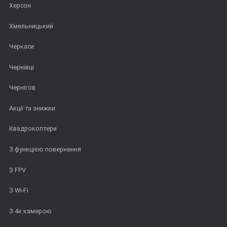
Херсон
Хмельницький
Черкаси
Чернівці
Чернігов
Акції та знижки
Квадрокоптери
З функцією повернення
З FPV
З Wi-Fi
З 4к камерою