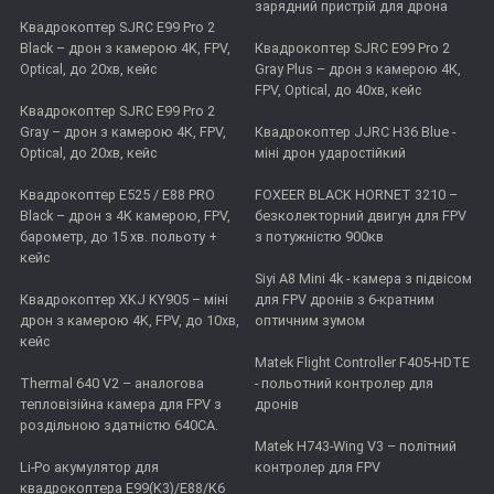
зарядний пристрій для дрона
Квадрокоптер SJRC E99 Pro 2
Black – дрон з камерою 4K, FPV,
Квадрокоптер SJRC E99 Pro 2
Optical, до 20хв, кейс
Gray Plus – дрон з камерою 4К,
FPV, Optical, до 40хв, кейс
Квадрокоптер SJRC E99 Pro 2
Gray – дрон з камерою 4К, FPV,
Квадрокоптер JJRC H36 Blue -
Optical, до 20хв, кейс
міні дрон ударостійкий
Квадрокоптер E525 / E88 PRO
FOXEER BLACK HORNET 3210 –
Black – дрон з 4K камерою, FPV,
безколекторний двигун для FPV
барометр, до 15 хв. польоту +
з потужністю 900кв
кейс
Siyi A8 Mini 4k - камера з підвісом
Квадрокоптер XKJ KY905 – міні
для FPV дронів з 6-кратним
дрон з камерою 4K, FPV, до 10хв,
оптичним зумом
кейс
Matek Flight Controller F405-HDTE
Thermal 640 V2 – аналогова
- польотний контролер для
тепловізійна камера для FPV з
дронів
роздільною здатністю 640CA.
Matek H743-Wing V3 – політний
Li-Po акумулятор для
контролер для FPV
квадрокоптера E99(K3)/E88/K6