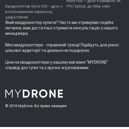
Black Plus – дрон з камерою 4K,
Квадрокоптер Syma X26 − дрон з
FPV, Optical, до 40хв, кейс
розпізнаванням перешкод,
ударостійкий
Який квадрокоптер купити
? Часто ми отримуємо подібні
питання, вам достатньо отримати консультацію у нашого
менеджера.
Міні квадрокоптери
- справжній тренд! Підійдуть для різної
цільової аудиторії та ідеальні на подарунок.
Ціни на квадрокоптери
у нашому магазині "MYDRONE”
справді доступні та є зручно згрупованими.
© 2018 Mydrone. Всі права захищені.