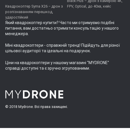
Black Plus – дрон з камерою 4K,
Квадрокоптер Syma X26 − дрон з
FPV, Optical, до 40хв, кейс
розпізнаванням перешкод,
ударостійкий
Який квадрокоптер купити
? Часто ми отримуємо подібні
питання, вам достатньо отримати консультацію у нашого
менеджера.
Міні квадрокоптери
- справжній тренд! Підійдуть для різної
цільової аудиторії та ідеальні на подарунок.
Ціни на квадрокоптери
у нашому магазині "MYDRONE”
справді доступні та є зручно згрупованими.
© 2018 Mydrone. Всі права захищені.