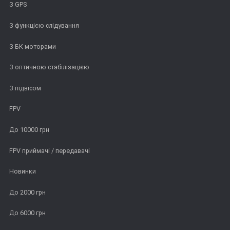
З GPS
З функцією слідування
З БК моторами
З оптичною стабілізацією
З підвісом
FPV
До 10000 грн
FPV приймачі / передавачі
Новинки
До 2000 грн
До 6000 грн