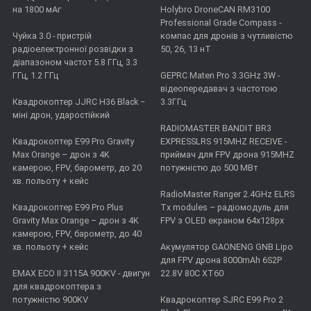
на 1800 мАг
Holybro DroneCAN RM3100
Professional Grade Compass -
Чуйка 3.0 - пристрій
компас для дронів з чутливістю
радіоелектронної розвідки з
50, 26, 13 нТ
діапазоном частот 5.8 ГГц, 3.3
ГГц, 1.2 ГГц
GEPRC Maten Pro 3.3GHz 3W -
відеопередавач з частотою
Квадрокоптер JJRC H36 Black −
3.3ГГц
міні дрон, ударостійкий
RADIOMASTER BANDIT BR3
Квадрокоптер E99 Pro Gravity
EXPRESSLRS 915MHZ RECEIVE -
Max Orange – дрон з 4K
приймач для FPV дрона 915MHZ
камерою, FPV, барометр, до 20
потужністю до 500 МВт
хв. польоту + кейс
RadioMaster Ranger 2.4GHz ELRS
Квадрокоптер E99 Pro Plus
Tx modules – радіомодуль для
Gravity Max Orange – дрон з 4K
FPV з OLED екраном 64x128px
камерою, FPV, барометр, до 40
хв. польоту + кейс
Акумулятор GAONENG GNB Lipo
для FPV дрона 8000mAh 6S2P
EMAX ECO II 3115А 900KV - двигун
22.8V 80C XT60
для квадрокоптера з
потужністю 900KV
Квадрокоптер SJRC E99 Pro 2