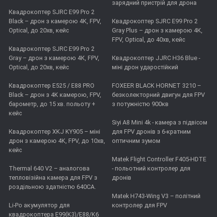
зарядний пристрій для дрона
Квадрокоптер SJRC E99 Pro 2
Black – дрон з камерою 4K, FPV,
Квадрокоптер SJRC E99 Pro 2
Optical, до 20хв, кейс
Gray Plus – дрон з камерою 4К,
FPV, Optical, до 40хв, кейс
Квадрокоптер SJRC E99 Pro 2
Gray – дрон з камерою 4К, FPV,
Квадрокоптер JJRC H36 Blue -
Optical, до 20хв, кейс
міні дрон ударостійкий
Квадрокоптер E525 / E88 PRO
FOXEER BLACK HORNET 3210 –
Black – дрон з 4K камерою, FPV,
безколекторний двигун для FPV
барометр, до 15 хв. польоту +
з потужністю 900кв
кейс
Siyi A8 Mini 4k - камера з підвісом
Квадрокоптер XKJ KY905 – міні
для FPV дронів з 6-кратним
дрон з камерою 4K, FPV, до 10хв,
оптичним зумом
кейс
Matek Flight Controller F405-HDTE
Thermal 640 V2 – аналогова
- польотний контролер для
тепловізійна камера для FPV з
дронів
роздільною здатністю 640CA.
Matek H743-Wing V3 – політний
Li-Po акумулятор для
контролер для FPV
квадрокоптера E99(K3)/E88/K6