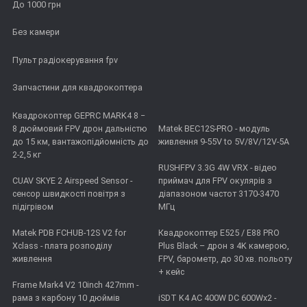
До 1000 грн
Без камери
Пульт радіокерування fpv
Запчастини для квадрокоптера
Квадрокоптер GEPRC MARK4 8 −
8 дюймовий FPV дрон дальністю
Matek BEC12S-PRO - модуль
до 15 км, вантажопідйомність до
живлення 9-55V to 5V/8V/12V-5A
2-2,5 кг
RUSHFPV 3.3G 4W VRX - відео
CUAV SKYE 2 Airspeed Sensor -
приймач для FPV окулярів з
сенсор швидкості повітря з
діапазоном частот 3170-3470
підігрівом
МГц
Matek PDB FCHUB-12S V2 for
Квадрокоптер E525 / E88 PRO
Xclass - плата розподілу
Plus Black – дрон з 4K камерою,
живлення
FPV, барометр, до 30 хв. польоту
+ кейс
Frame Mark4 V2 10inch 427mm -
рама з карбону 10 дюймів
iSDT K4 AC 400W DC 600Wx2 -