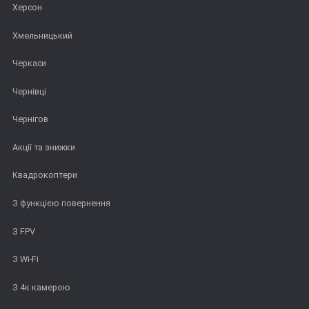
Херсон
Хмельницький
Черкаси
Чернівці
Чернігов
Акції та знижки
Квадрокоптери
З функцією повернення
З FPV
З Wi-Fi
З 4к камерою