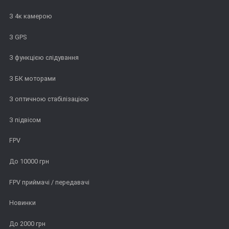
З 4к камерою
З GPS
З функцією слідування
З БК моторами
З оптичною стабілізацією
З підвісом
FPV
До 10000 грн
FPV приймачі / передавачі
Новинки
До 2000 грн