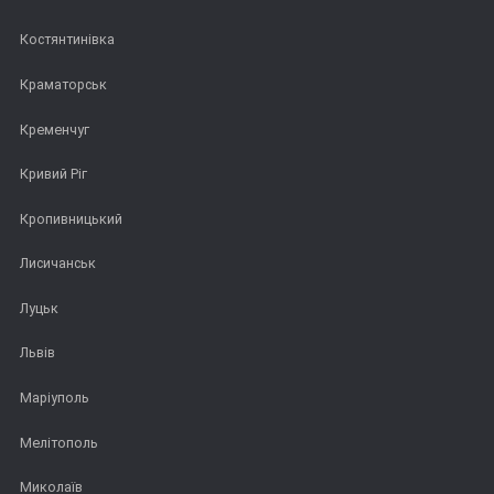
Костянтинівка
Краматорськ
Кременчуг
Кривий Ріг
Кропивницький
Лисичанськ
Луцьк
Львів
Маріуполь
Мелітополь
Миколаїв