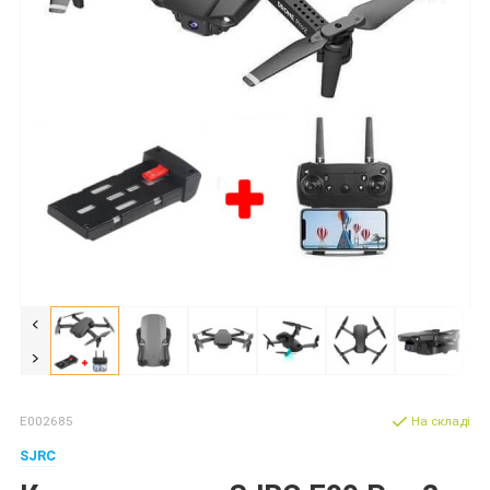
E002685
На складі
SJRC