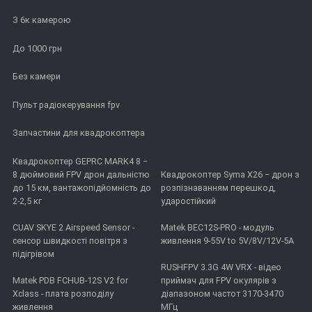
З 6к камерою
До 1000 грн
Без камери
Пульт радіокерування fpv
Запчастини для квадрокоптера
Квадрокоптер GEPRC MARK4 8 −
8 дюймовий FPV дрон дальністю
Квадрокоптер Syma X26 − дрон з
до 15 км, вантажопідйомність до
розпізнаванням перешкод,
2-2,5 кг
ударостійкий
CUAV SKYE 2 Airspeed Sensor -
Matek BEC12S-PRO - модуль
сенсор швидкості повітря з
живлення 9-55V to 5V/8V/12V-5A
підігрівом
RUSHFPV 3.3G 4W VRX - відео
Matek PDB FCHUB-12S V2 for
приймач для FPV окулярів з
Xclass - плата розподілу
діапазоном частот 3170-3470
живлення
МГц