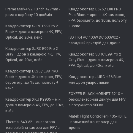
Frame Mark4 V2 10inch 427mm -
Квадрокоптер E525 / E88 PRO
рама з карбону 10 дюймів
Plus Black – дрон з 4K камерою,
FPV, барометр, до 30 хв. польоту
Квадрокоптер SJRC E99 Pro 2
+ кейс
Black – дрон з камерою 4K, FPV,
Optical, до 20хв, кейс
iSDT K4 AC 400W DC 600Wx2 -
зарядний пристрій для дрона
Квадрокоптер SJRC E99 Pro 2
Gray – дрон з камерою 4К, FPV,
Квадрокоптер SJRC E99 Pro 2
Optical, до 20хв, кейс
Gray Plus – дрон з камерою 4К,
FPV, Optical, до 40хв, кейс
Квадрокоптер E525 / E88 PRO
Black – дрон з 4K камерою, FPV,
Квадрокоптер JJRC H36 Blue -
барометр, до 15 хв. польоту +
міні дрон ударостійкий
кейс
FOXEER BLACK HORNET 3210 –
Квадрокоптер XKJ KY905 – міні
безколекторний двигун для FPV
дрон з камерою 4K, FPV, до 10хв,
з потужністю 900кв
кейс
Matek Flight Controller F405-HDTE
Thermal 640 V2 – аналогова
- польотний контролер для
тепловізійна камера для FPV з
дронів