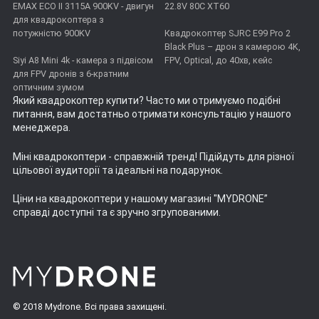
EMAX ECO II 3115А 900KV - двигун
22.8V 80C XT60
для квадрокоптера з
потужністю 900KV
Квадрокоптер SJRC E99 Pro 2
Black Plus – дрон з камерою 4K,
Siyi A8 Mini 4k - камера з підвісом
FPV, Optical, до 40хв, кейс
для FPV дронів з 6-кратним
оптичним зумом
Який квадрокоптер купити
? Часто ми отримуємо подібні
питання, вам достатньо отримати консультацію у нашого
менеджера.
Міні квадрокоптери
- справжній тренд! Підійдуть для різної
цільової аудиторії та ідеальні на подарунок.
Ціни на квадрокоптери
у нашому магазині "MYDRONE”
справді доступні та є зручно згрупованими.
© 2018 Mydrone. Всі права захищені.