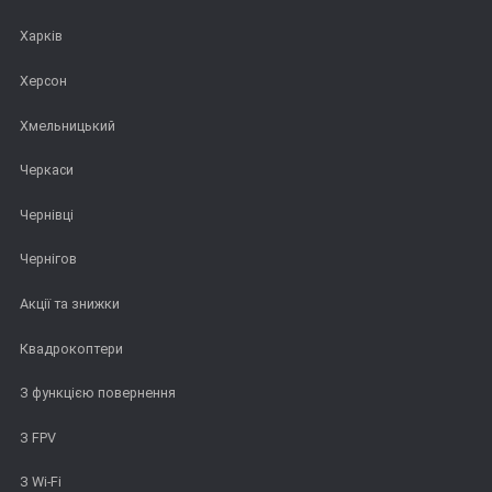
Харків
Херсон
Хмельницький
Черкаси
Чернівці
Чернігов
Акції та знижки
Квадрокоптери
З функцією повернення
З FPV
З Wi-Fi