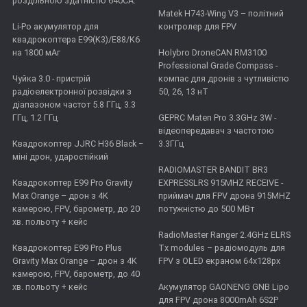
роздільною здатністю 640CA.
Matek H743-Wing V3 – політний
Li-Po акумулятор для
контролер для FPV
квадрокоптера E99(K3)/E88/K6
на 1800 мАг
Holybro DroneCAN RM3100
Professional Grade Compass -
Чуйка 3.0 - пристрій
компас для дронів з чутливістю
радіоелектронної розвідки з
50, 26, 13 нТ
діапазоном частот 5.8 ГГц, 3.3
ГГц, 1.2 ГГц
GEPRC Maten Pro 3.3GHz 3W -
відеопередавач з частотою
Квадрокоптер JJRC H36 Black −
3.3ГГц
міні дрон, ударостійкий
RADIOMASTER BANDIT BR3
Квадрокоптер E99 Pro Gravity
EXPRESSLRS 915MHZ RECEIVE -
Max Orange – дрон з 4K
приймач для FPV дрона 915MHZ
камерою, FPV, барометр, до 20
потужністю до 500 МВт
хв. польоту + кейс
RadioMaster Ranger 2.4GHz ELRS
Квадрокоптер E99 Pro Plus
Tx modules – радіомодуль для
Gravity Max Orange – дрон з 4K
FPV з OLED екраном 64x128px
камерою, FPV, барометр, до 40
хв. польоту + кейс
Акумулятор GAONENG GNB Lipo
для FPV дрона 8000mAh 6S2P