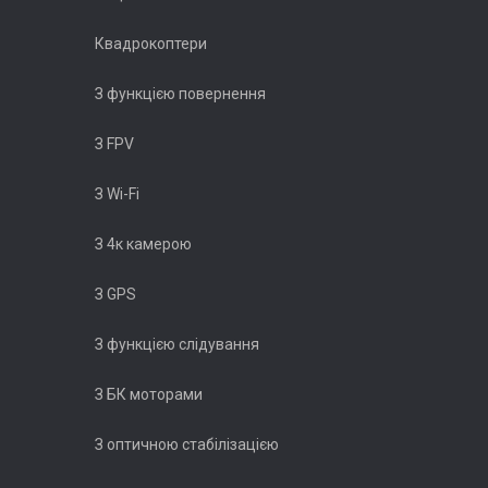
Квадрокоптери
З функцією повернення
З FPV
З Wi-Fi
З 4к камерою
З GPS
З функцією слідування
З БК моторами
З оптичною стабілізацією