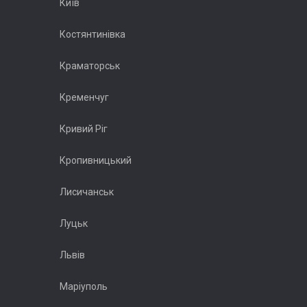
Київ
Костянтинівка
Краматорськ
Кременчуг
Кривий Ріг
Кропивницький
Лисичанськ
Луцьк
Львів
Маріуполь