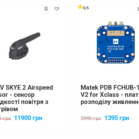
5/5
V SKYE 2 Airspeed
Matek PDB FCHUB-
sor - сенсор
V2 for Xclass - пла
дкості повітря з
розподілу живленн
грівом
11900 грн
1395 грн
5 грн
3095 грн