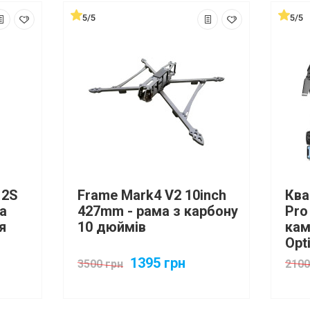
5/5
5/5
12S
Frame Mark4 V2 10inch
Ква
та
427mm - рама з карбону
Pro
я
10 дюймів
кам
Opt
1395 грн
3500 грн
2100