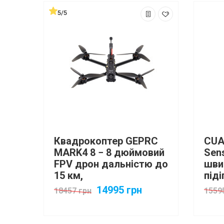
5/5
Квадрокоптер GEPRC
CUA
MARK4 8 − 8 дюймовий
Sen
FPV дрон дальністю до
шви
15 км,
піді
вантажопідйомність до
14995 грн
18457 грн
1559
2-2,5 кг