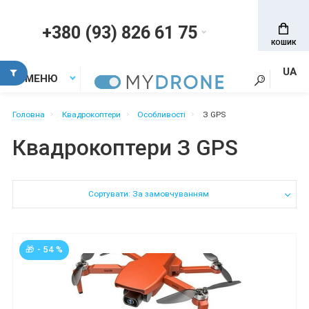
+380 (93) 826 61 75
КОШИК
UA
МЕНЮ
Головна
Квадрокоптери
Особливості
З GPS
Квадрокоптери З GPS
Сортувати: За замовчуванням
🎁 - 54 %