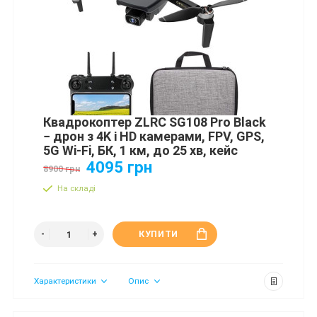
Квадрокоптер ZLRC SG108 Pro Black
− дрон з 4K і HD камерами, FPV, GPS,
5G Wi-Fi, БК, 1 км, до 25 хв, кейс
4095 грн
8900 грн
На складі
КУПИТИ
Характеристики
Опис