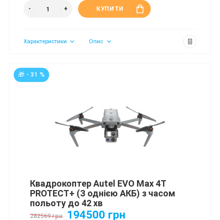
КУПИТИ
Характеристики
Опис
🎁 - 31 %
Квадрокоптер Autel EVO Max 4T
PROTECT+ (З однією АКБ) з часом
польоту до 42 хв
194500 грн
282569 грн