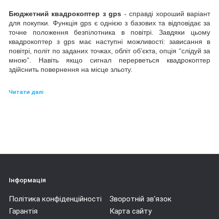
Бюджетний квадрокоптер з gps
- справді хороший варіант
для покупки. Функція gps є однією з базових та відповідає за
точне положення безпілотника в повітрі. Завдяки цьому
квадрокоптер з gps має наступні можливості: зависання в
повітрі, політ по заданих точках, обліт об’єкта, опція “слідуй за
мною”. Навіть якщо сигнал перерветься квадрокоптер
здійснить повернення на місце зльоту.
Квадрокоптер gps купити
можна обравши серед широкого
Читати далі
асортименту моделей представлених на нашому сайті
MYDRONE
. Дана функція квадрокоптера одна з найбільш
запитуваних серед наших клієнтів. Також вона є незамінна
для моделей з великим діапазоном польоту, адже навіть
загубивши дрон внаслідок якогось інциденту, ви зможете його
відшукати по даних gps.
Яка ж
квадрокоптер з gps ціна
? Все залежить від набору
функцій безпілотника, тривалості його польоту та бренду
Інформація
виробника, проте навіть в бюджетному сигменті можна знайти
хороші варіанти.
Політика конфіденційності
Зворотній зв'язок
Гарантія
Карта сайту
Ви
вирішили купити дрон жпс
? Тоді вам достатньо