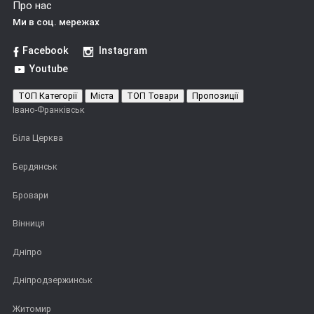
зателефонувати або залишити заявку на нашому сайті та
Про нас
менеджери оберуть підходящий варіант саме для вас.
Ми в соц. мережах
Facebook
Instagram
Youtube
ТОП Категорії
Міста
ТОП Товари
Пропозиції
Івано-Франківськ
Біла Церква
Бердянськ
Бровари
Вінниця
Дніпро
Дніпродзержинськ
Житомир