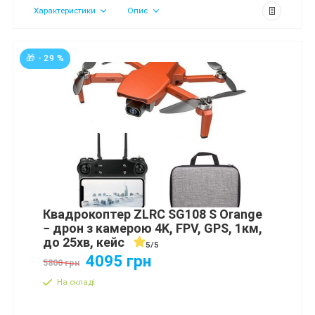
Характеристики
Опис
🎁 - 29 %
Квадрокоптер ZLRC SG108 S Orange
− дрон з камерою 4K, FPV, GPS, 1км,
до 25хв, кейс
5/5
4095 грн
5800 грн
На складі