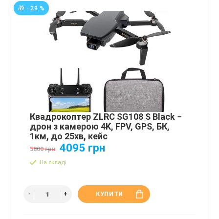
🎁 - 29 %
Квадрокоптер ZLRC SG108 S Black −
дрон з камерою 4K, FPV, GPS, БК,
1км, до 25хв, кейс
4095 грн
5800 грн
На складі
КУПИТИ