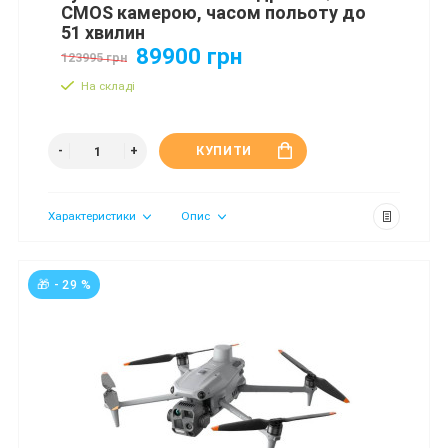
CMOS камерою, часом польоту до
51 хвилин
89900 грн
123995 грн
На складі
КУПИТИ
Характеристики
Опис
🎁 - 29 %