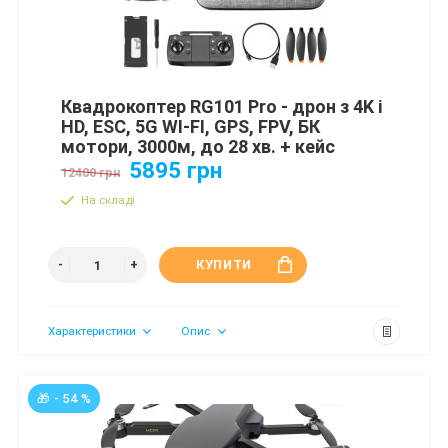
Квадрокоптер RG101 Pro - дрон з 4K і
HD, ESC, 5G WI-FI, GPS, FPV, БК
мотори, 3000м, до 28 хв. + кейс
5895 грн
12400 грн
На складі
КУПИТИ
Характеристики
Опис
🎁 - 54 %