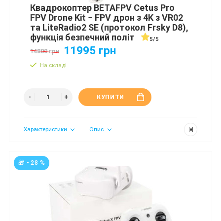
Квадрокоптер BETAFPV Cetus Pro
FPV Drone Kit − FPV дрон з 4K з VR02
та LiteRadio2 SE (протокол Frsky D8),
функція безпечний політ
5/5
11995 грн
14800 грн
На складі
КУПИТИ
Характеристики
Опис
🎁 - 28 %