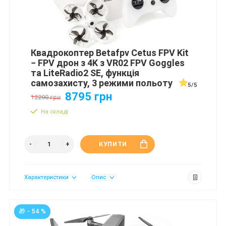
Квадрокоптер Betafpv Cetus FPV Kit
− FPV дрон з 4K з VR02 FPV Goggles
та LiteRadio2 SE, функція
самозахисту, 3 режими польоту
5/5
8795 грн
12200 грн
На складі
КУПИТИ
Характеристики
Опис
🎁 - 54 %