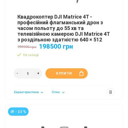
Квадрокоптер DJI Matrice 4T -
професійний флагманський дрон з
часом польоту до 55 хв та
телевізійною камерою DJI Matrice 4T
з роздільною здатністю 640 × 512
198500 грн
280300 грн
На складі
КУПИТИ
Характеристики
Опис
🎁 - 23 %