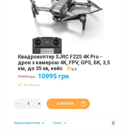
Квадрокоптер SJRC F22S 4K Pro -
дрон з камерою 4K, FPV, GPS, БК, 3,5
км, до 35 хв, кейс
5/5
10995 грн
24000 грн
На складі
КУПИТИ
Характеристики
Опис