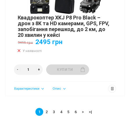
Квадрокоптер XKJ P8 Pro Black –
дрон з 8K та HD камерами, GPS, FPV,
запобігання перешкод, до 2 км, до
20 хвилин у кейсі
2495 грн
3455 грн
У наявності
КУПИТИ
Характеристики
Опис
1
2
3
4
5
6
>
>|