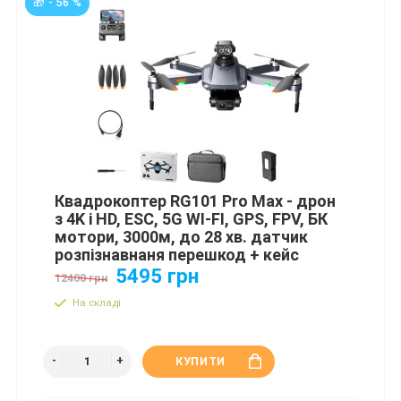
🎁 - 56 %
Квадрокоптер RG101 Pro Max - дрон
з 4K і HD, ESC, 5G WI-FI, GPS, FPV, БК
мотори, 3000м, до 28 хв. датчик
розпізнавнаня перешкод + кейс
5495 грн
12400 грн
На складі
КУПИТИ