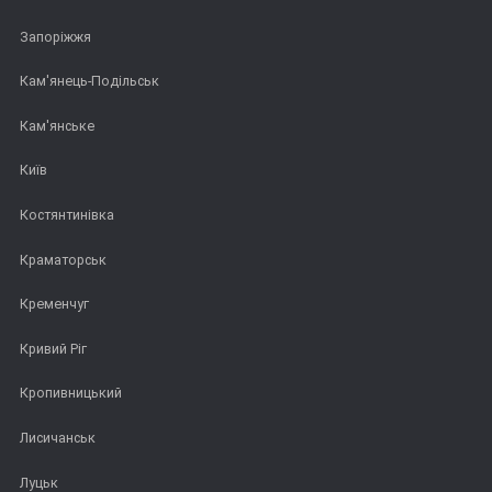
Запоріжжя
Кам'янець-Подільськ
Кам'янське
Київ
Костянтинівка
Краматорськ
Кременчуг
Кривий Ріг
Кропивницький
Лисичанськ
Луцьк