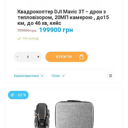
Квадрокоптер DJI Mavic 3T − дрон з
тепловізором, 20МП камерою , до15
км, до 46 хв, кейс
199900 грн
300000 грн
На складі
КУПИТИ
Характеристики
Опис
🎁 - 52 %