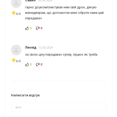
Сашко
02.04.2024
гарно доукомплектував ним свій дрон, дякую
менеджерам, що допомогли мені обрати саме цей
5/5
передавач
0
0
Леонід
12.02.2024
за свою ціну передавач супер, прцює як треба
5/5
0
0
Написати відгук