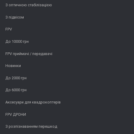
З оптичною стабілізацією
З підвісом
FPV
До 10000 грн
FPV приймачі / передавачі
Новинки
До 2000 грн
До 6000 грн
Аксесуари для квадрокоптерів
FPV ДРОНИ
З розпізнаванням перешкод