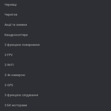
Чернівці
Чернігов
Акції та знижки
Квадрокоптери
З функцією повернення
З FPV
З Wi-Fi
З 4к камерою
З GPS
З функцією слідування
З БК моторами