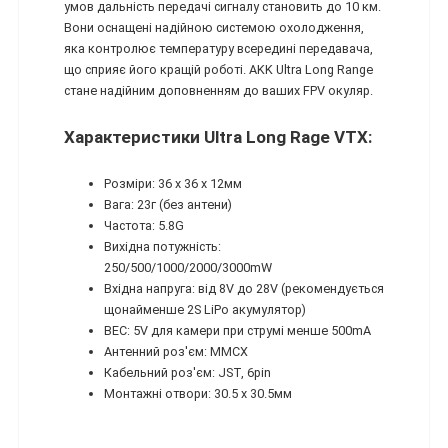
умов дальність передачі сигналу становить до 10 км.
Вони оснащені надійною системою охолодження,
яка контролює температуру всередині передавача,
що сприяє його кращій роботі. AKK Ultra Long Range
стане надійним доповненням до ваших FPV окуляр.
Характеристики Ultra Long Rage VTX:
Розміри: 36 x 36 х 12мм
Вага: 23г (без антени)
Частота: 5.8G
Вихідна потужність:
250/500/1000/2000/3000mW
Вхідна напруга: від 8V до 28V (рекомендується
щонайменше 2S LiPo акумулятор)
BEC: 5V для камери при струмі менше 500mA
Антенний роз'єм: MMCX
Кабельний роз'єм: JST, 6pin
Монтажні отвори: 30.5 x 30.5мм