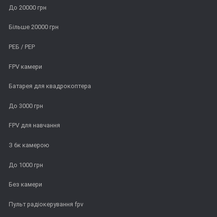
До 20000 грн
Більше 20000 грн
РЕБ / РЕР
FPV камери
Батарея для квадрокоптера
До 3000 грн
FPV для навчання
З 6к камерою
До 1000 грн
Без камери
Пульт радіокерування fpv