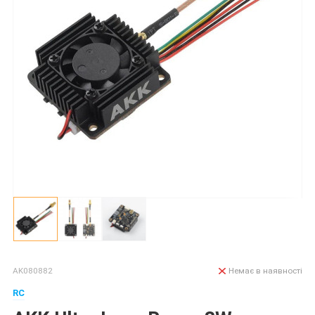
AK080882
Немає в наявності
RC