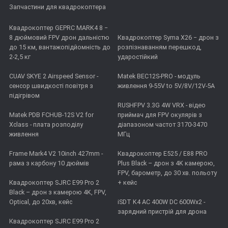
Запчастини для квадрокоптера
Квадрокоптер GEPRC MARK4 8 −
8 дюймовий FPV дрон дальністю
Квадрокоптер Syma X26 − дрон з
до 15 км, вантажопідйомність до
розпізнаванням перешкод,
2-2,5 кг
ударостійкий
CUAV SKYE 2 Airspeed Sensor -
Matek BEC12S-PRO - модуль
сенсор швидкості повітря з
живлення 9-55V to 5V/8V/12V-5A
підігрівом
RUSHFPV 3.3G 4W VRX - відео
Matek PDB FCHUB-12S V2 for
приймач для FPV окулярів з
Xclass - плата розподілу
діапазоном частот 3170-3470
живлення
МГц
Frame Mark4 V2 10inch 427mm -
Квадрокоптер E525 / E88 PRO
рама з карбону 10 дюймів
Plus Black – дрон з 4K камерою,
FPV, барометр, до 30 хв. польоту
Квадрокоптер SJRC E99 Pro 2
+ кейс
Black – дрон з камерою 4K, FPV,
Optical, до 20хв, кейс
iSDT K4 AC 400W DC 600Wx2 -
зарядний пристрій для дрона
Квадрокоптер SJRC E99 Pro 2