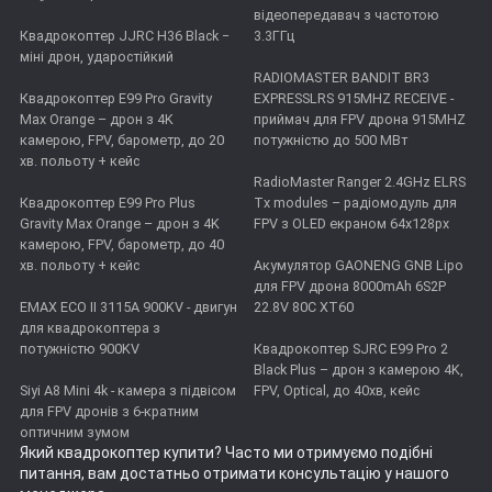
відеопередавач з частотою
Квадрокоптер JJRC H36 Black −
3.3ГГц
міні дрон, ударостійкий
RADIOMASTER BANDIT BR3
Квадрокоптер E99 Pro Gravity
EXPRESSLRS 915MHZ RECEIVE -
Max Orange – дрон з 4K
приймач для FPV дрона 915MHZ
камерою, FPV, барометр, до 20
потужністю до 500 МВт
хв. польоту + кейс
RadioMaster Ranger 2.4GHz ELRS
Квадрокоптер E99 Pro Plus
Tx modules – радіомодуль для
Gravity Max Orange – дрон з 4K
FPV з OLED екраном 64x128px
камерою, FPV, барометр, до 40
хв. польоту + кейс
Акумулятор GAONENG GNB Lipo
для FPV дрона 8000mAh 6S2P
EMAX ECO II 3115А 900KV - двигун
22.8V 80C XT60
для квадрокоптера з
потужністю 900KV
Квадрокоптер SJRC E99 Pro 2
Black Plus – дрон з камерою 4K,
Siyi A8 Mini 4k - камера з підвісом
FPV, Optical, до 40хв, кейс
для FPV дронів з 6-кратним
оптичним зумом
Який квадрокоптер купити
? Часто ми отримуємо подібні
питання, вам достатньо отримати консультацію у нашого