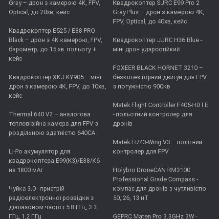
Gray – дрон з камерою 4К, FPV,
Квадрокоптер SJRC E99 Pro 2
Optical, до 20хв, кейс
Gray Plus – дрон з камерою 4К,
FPV, Optical, до 40хв, кейс
Квадрокоптер E525 / E88 PRO
Black – дрон з 4K камерою, FPV,
Квадрокоптер JJRC H36 Blue -
барометр, до 15 хв. польоту +
міні дрон ударостійкий
кейс
FOXEER BLACK HORNET 3210 –
Квадрокоптер XKJ KY905 – міні
безколекторний двигун для FPV
дрон з камерою 4K, FPV, до 10хв,
з потужністю 900кв
кейс
Matek Flight Controller F405-HDTE
Thermal 640 V2 – аналогова
- польотний контролер для
тепловізійна камера для FPV з
дронів
роздільною здатністю 640CA.
Matek H743-Wing V3 – політний
Li-Po акумулятор для
контролер для FPV
квадрокоптера E99(K3)/E88/K6
на 1800 мАг
Holybro DroneCAN RM3100
Professional Grade Compass -
Чуйка 3.0 - пристрій
компас для дронів з чутливістю
радіоелектронної розвідки з
50, 26, 13 нТ
діапазоном частот 5.8 ГГц, 3.3
ГГц, 1.2 ГГц
GEPRC Maten Pro 3.3GHz 3W -