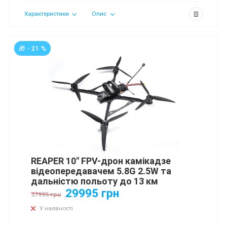
Характеристики
Опис
🎁 - 21 %
REAPER 10" FPV-дрон камікадзе
відеопередавачем 5.8G 2.5W та
дальністю польоту до 13 км
29995 грн
37995 грн
У наявності