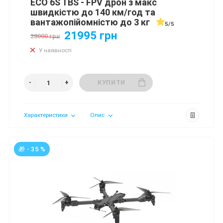
ECO 6S TBS - FPV дрон з макс
швидкістю до 140 км/год та
вантажопійомністю до 3 кг
5/5
21995 грн
28000 грн
У наявності
КУПИТИ
Характеристики
Опис
🎁 - 35 %