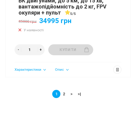
БК двигунами, до 5 км, до 15 хв,
вантажопідйомність до 2 кг, FPV
окуляри + пульт
5/5
34995 грн
45000 грн
У наявності
КУПИТИ
Характеристики
Опис
1
2
>
>|