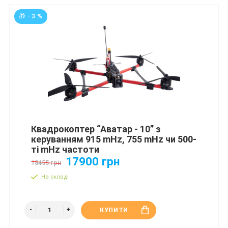
🎁 - 3 %
Квадрокоптер “Аватар - 10” з
керуванням 915 mHz, 755 mHz чи 500-
ті mHz частоти
17900 грн
18455 грн
На складі
КУПИТИ