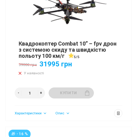
Квадрокоптер Combat 10” – fpv дрон
з системою скиду та швидкістю
польоту 100 км/г
5/5
31995 грн
39000 грн
У наявності
КУПИТИ
Характеристики
Опис
🎁 - 16 %