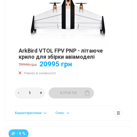
ArkBird VTOL FPV PNP - літаюче
крило для збірки авіамоделі
20995 грн
26500 грн
Немає в наявності
КУПИТИ
Характеристики
Опис
🎁 - 9 %