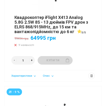
Квадрокоптер iFlight X413 Analog
5.8G 2.5W 8S - 13 дюймів FPV дрон з
ELRS 868/915MHz, до 15 км та
вантажопідйомністю до 6 кг
5/5
64995 грн
99456 грн
У наявності
КУПИТИ
Характеристики
Опис
🎁 - 9 %