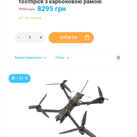
toothpick з карбоновою рамою
8295 грн
9995 грн
На складі
КУПИТИ
Характеристики
Опис
🎁 - 31 %