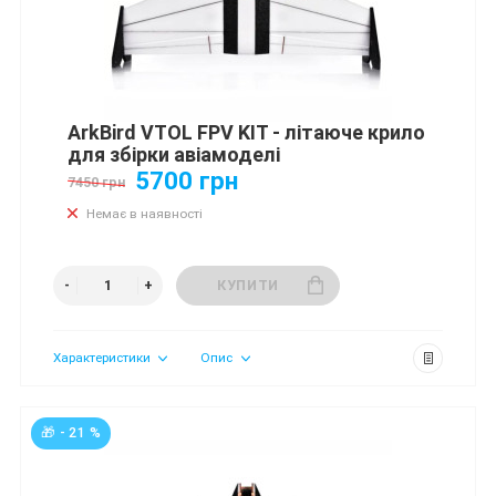
ArkBird VTOL FPV KIT - літаюче крило
для збірки авіамоделі
5700 грн
7450 грн
Немає в наявності
КУПИТИ
Характеристики
Опис
🎁 - 21 %