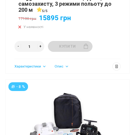
самозахисту, 3 режими польоту до
200 м
5/5
15895 грн
17100 грн
У наявності
КУПИТИ
Характеристики
Опис
🎁 - 8 %