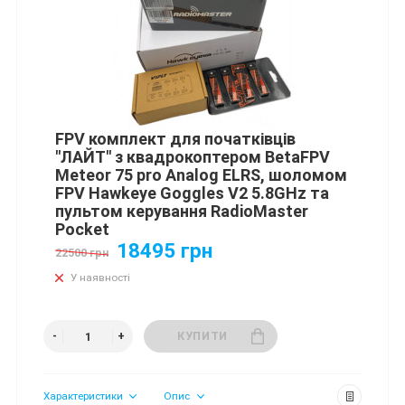
FPV комплект для початківців
"ЛАЙТ" з квадрокоптером BetaFPV
Meteor 75 pro Analog ELRS, шоломом
FPV Hawkeye Goggles V2 5.8GHz та
пультом керування RadioMaster
Pocket
18495 грн
22500 грн
У наявності
КУПИТИ
Характеристики
Опис