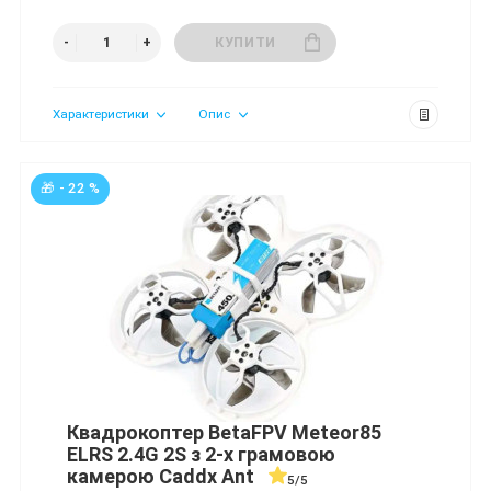
КУПИТИ
Характеристики
Опис
🎁 - 22 %
Квадрокоптер BetaFPV Meteor85
ELRS 2.4G 2S з 2-х грамовою
камерою Caddx Ant
5/5