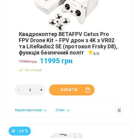
Квадрокоптер BETAFPV Cetus Pro
FPV Drone Kit − FPV дрон з 4K з VR02
та LiteRadio2 SE (протокол Frsky D8),
функція безпечний політ
5/5
11995 грн
14800 грн
На складі
КУПИТИ
Характеристики
Опис
🎁 - 28 %