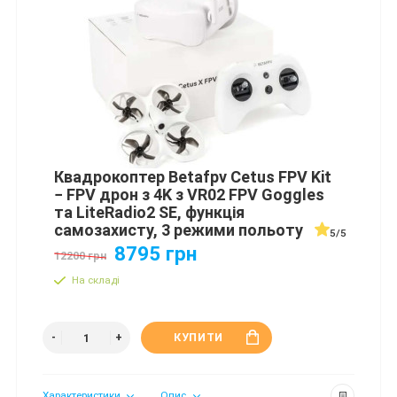
Квадрокоптер Betafpv Cetus FPV Kit
− FPV дрон з 4K з VR02 FPV Goggles
та LiteRadio2 SE, функція
самозахисту, 3 режими польоту
5/5
8795 грн
12200 грн
На складі
КУПИТИ
Характеристики
Опис