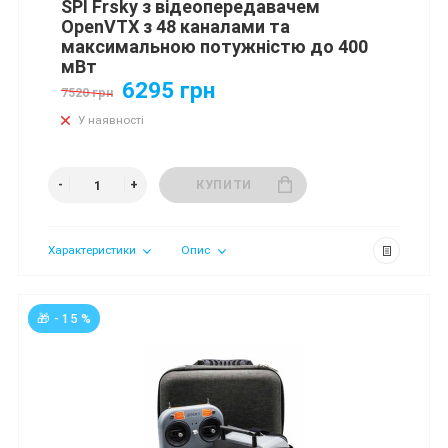
SPI Frsky з відеопередавачем
OpenVTX з 48 каналами та
максимальною потужністю до 400
мВт
6295 грн
7520 грн
У наявності
КУПИТИ
Характеристики
Опис
🎁 - 15 %