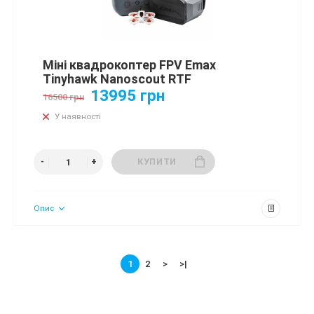
Міні квадрокоптер FPV Emax
Tinyhawk Nanoscout RTF
13995 грн
16500 грн
У наявності
КУПИТИ
Опис
1
2
>
>|