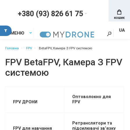
+380 (93) 826 61 75
КОШИК
UA
МЕНЮ
Головна
FPV
BetaFPV, Камера З FPV системою
FPV BetaFPV, Камера З FPV
системою
Оптоволокно для
FPV ДРОНИ
FPV
Ретранслятори та
FPV для навчання
підсилювачі звʼязку