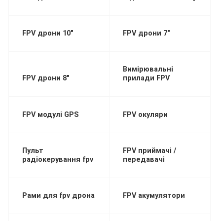
FPV дрони 10"
FPV дрони 7"
Вимірювальні
FPV дрони 8"
прилади FPV
FPV модулі GPS
FPV окуляри
Пульт
FPV приймачі /
радіокерування fpv
передавачі
Рами для fpv дрона
FPV акумулятори