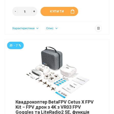
КУПИТИ
Характеристики
Опис
🎁 - 7 %
Квадрокоптер BetaFPV Cetus X FPV
Kit − FPV дрон з 4K з VR03 FPV
Goggles та LiteRadio2 SE, функція