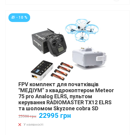
🎁 - 10 %
FPV комплект для початківців
"МЕДІУМ" з квадрокоптером Meteor
75 pro Analog ELRS, пультом
керування RADIOMASTER TX12 ELRS
та шоломом Skyzone cobra SD
22995 грн
25500 грн
У наявності