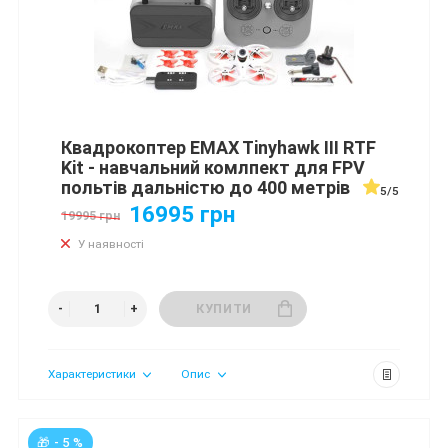
Квадрокоптер EMAX Tinyhawk III RTF
Kit - навчальний комлпект для FPV
польтів дальністю до 400 метрів
5/5
16995 грн
19995 грн
У наявності
КУПИТИ
Характеристики
Опис
🎁 - 5 %