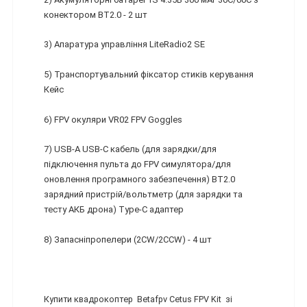
конектором BT2.0 - 2 шт
3) Апаратура управління LiteRadio2 SE
5) Транспортувальний фіксатор стиків керування
Кейс
6) FPV окуляри VR02 FPV Goggles
7) USB-A USB-C кабель (для зарядки/для
підключення пульта до FPV симулятора/для
оновлення програмного забезпечення) BT2.0
зарядний пристрій/вольтметр (для зарядки та
тесту АКБ дрона) Type-C адаптер
8) Запасніпропелери (2CW/2CCW) - 4 шт
Купити квадрокоптер Betafpv Cetus FPV Kit зі