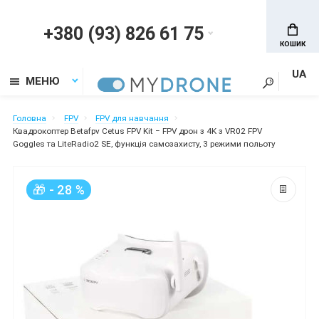
+380 (93) 826 61 75
КОШИК
UA
МЕНЮ
Головна
FPV
FPV для навчання
Квадрокоптер Betafpv Cetus FPV Kit − FPV дрон з 4K з VR02 FPV
Goggles та LiteRadio2 SE, функція самозахисту, 3 режими польоту
🎁 - 28 %