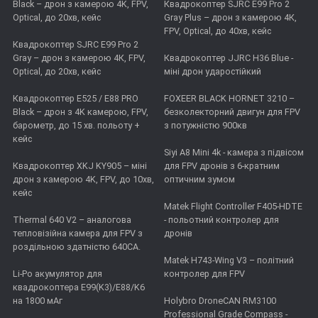
Black – дрон з камерою 4K, FPV,
Квадрокоптер SJRC E99 Pro 2
Optical, до 20хв, кейс
Gray Plus – дрон з камерою 4К,
FPV, Optical, до 40хв, кейс
Квадрокоптер SJRC E99 Pro 2
Gray – дрон з камерою 4К, FPV,
Квадрокоптер JJRC H36 Blue -
Optical, до 20хв, кейс
міні дрон ударостійкий
Квадрокоптер E525 / E88 PRO
FOXEER BLACK HORNET 3210 –
Black – дрон з 4K камерою, FPV,
безколекторний двигун для FPV
барометр, до 15 хв. польоту +
з потужністю 900кв
кейс
Siyi A8 Mini 4k - камера з підвісом
Квадрокоптер XKJ KY905 – міні
для FPV дронів з 6-кратним
дрон з камерою 4K, FPV, до 10хв,
оптичним зумом
кейс
Matek Flight Controller F405-HDTE
Thermal 640 V2 – аналогова
- польотний контролер для
тепловізійна камера для FPV з
дронів
роздільною здатністю 640CA.
Matek H743-Wing V3 – політний
Li-Po акумулятор для
контролер для FPV
квадрокоптера E99(K3)/E88/K6
на 1800 мАг
Holybro DroneCAN RM3100
Professional Grade Compass -