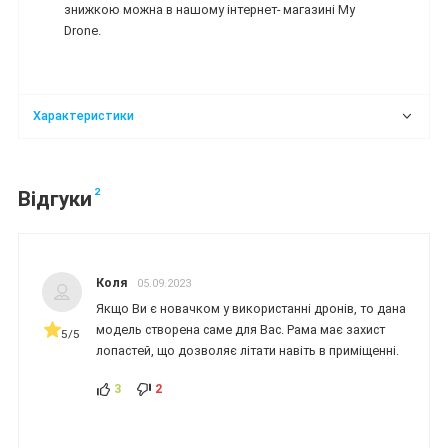
знижкою можна в нашому інтернет- магазині My
Drone.
Характеристики
2
Відгуки
Коля
05.09.2023
Якщо Ви є новачком у використанні дронів, то дана
модель створена саме для Вас. Рама має захист
5/5
лопастей, що дозволяє літати навіть в приміщенні.
3
2