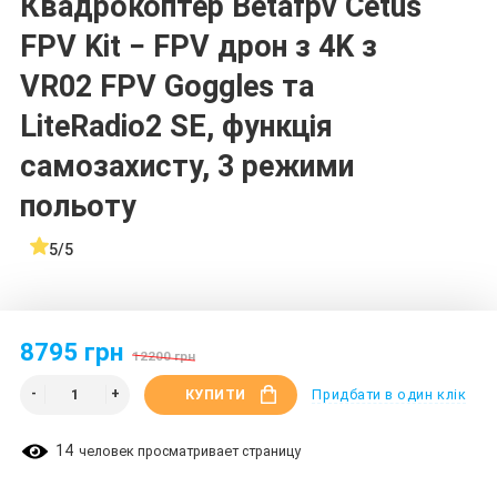
Квадрокоптер Betafpv Cetus
FPV Kit − FPV дрон з 4K з
VR02 FPV Goggles та
LiteRadio2 SE, функція
самозахисту, 3 режими
польоту
5/5
8795 грн
12200 грн
КУПИТИ
Придбати в один клік
14
человек просматривает страницу