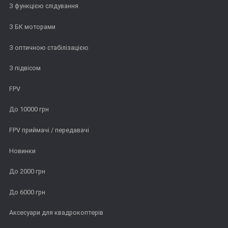
З функцією слідування
З БК моторами
З оптичною стабілізацією
З підвісом
FPV
До 10000 грн
FPV приймачі / передавачі
Новинки
До 2000 грн
До 6000 грн
Аксесуари для квадрокоптерів