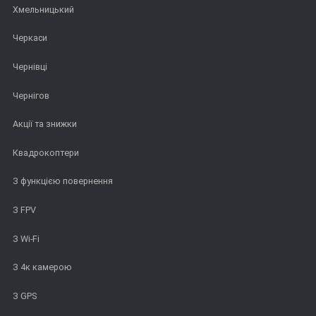
Хмельницький
Черкаси
Чернівці
Чернігов
Акції та знижки
Квадрокоптери
З функцією повернення
З FPV
З Wi-Fi
З 4к камерою
З GPS