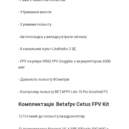
- Утримання висоти
- 3 режими польоту
- Автопосадка у випадку втрати сигналу
- 8 канальний пульт LiteRadio 2 SE,
- FPV окуляри VR02 FPV Goggles з акумулятором 2000
мАг
- Дальність польоту 80 метрів
- Контролер польоту BETAFPV Lite 1S Pro brushed FC
Комплектація Betafpv Cetus FPV Kit
1) Готовий до польоту квадрокоптер
2) Акумуляторні батареї 1S 4.35В 300 мАг 30C/60C з