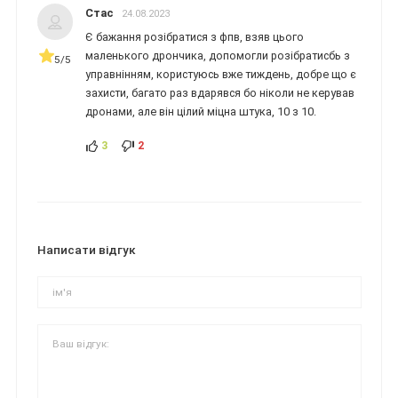
Стас
24.08.2023
Є бажання розібратися з фпв, взяв цього
маленького дрончика, допомогли розібратисбь з
5/5
управнінням, користуюсь вже тиждень, добре що є
захисти, багато раз вдарявся бо ніколи не керував
дронами, але він цілий міцна штука, 10 з 10.
3
2
Написати відгук