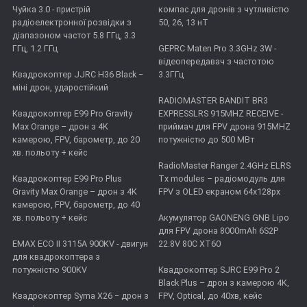
Чуйка 3.0 - пристрій
компас для дронів з чутливістю
радіоелектронної розвідки з
50, 26, 13 нТ
діапазоном частот 5.8 ГГц, 3.3
ГГц, 1.2 ГГц
GEPRC Maten Pro 3.3GHz 3W -
відеопередавач з частотою
Квадрокоптер JJRC H36 Black −
3.3ГГц
міні дрон, ударостійкий
RADIOMASTER BANDIT BR3
Квадрокоптер E99 Pro Gravity
EXPRESSLRS 915MHZ RECEIVE -
Max Orange – дрон з 4K
приймач для FPV дрона 915MHZ
камерою, FPV, барометр, до 20
потужністю до 500 МВт
хв. польоту + кейс
RadioMaster Ranger 2.4GHz ELRS
Квадрокоптер E99 Pro Plus
Tx modules – радіомодуль для
Gravity Max Orange – дрон з 4K
FPV з OLED екраном 64x128px
камерою, FPV, барометр, до 40
хв. польоту + кейс
Акумулятор GAONENG GNB Lipo
для FPV дрона 8000mAh 6S2P
EMAX ECO II 3115А 900KV - двигун
22.8V 80C XT60
для квадрокоптера з
потужністю 900KV
Квадрокоптер SJRC E99 Pro 2
Black Plus – дрон з камерою 4K,
Квадрокоптер Syma X26 − дрон з
FPV, Optical, до 40хв, кейс