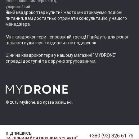
розпізнаванням перешкод,
ударостійкий
Який квадрокоптер купити
? Часто ми отримуємо подібні
питання, вам достатньо отримати консультацію у нашого
менеджера.
Міні квадрокоптери
- справжній тренд! Підійдуть для різної
цільової аудиторії та ідеальні на подарунок.
Ціни на квадрокоптери
у нашому магазині "MYDRONE”
справді доступні та є зручно згрупованими.
© 2018 Mydrone. Всі права захищені.
ПІДПИШИСЬ
+380 (93) 826 61 75
ТА ДІЗНАВАЙСЯ ПЕРШИМ УСІ АКЦІЇ