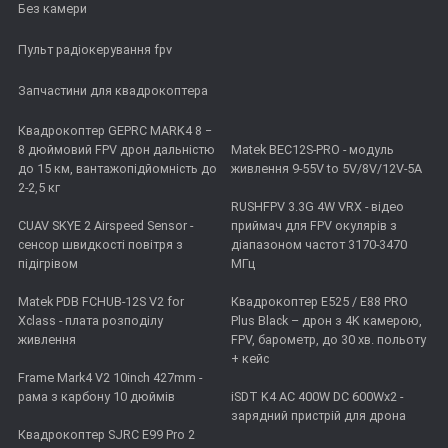
Без камери
Пульт радіокерування fpv
Запчастини для квадрокоптера
Квадрокоптер GEPRC MARK4 8 −
8 дюймовий FPV дрон дальністю
Matek BEC12S-PRO - модуль
до 15 км, вантажопідйомність до
живлення 9-55V to 5V/8V/12V-5A
2-2,5 кг
RUSHFPV 3.3G 4W VRX - відео
CUAV SKYE 2 Airspeed Sensor -
приймач для FPV окулярів з
сенсор швидкості повітря з
діапазоном частот 3170-3470
підігрівом
МГц
Matek PDB FCHUB-12S V2 for
Квадрокоптер E525 / E88 PRO
Xclass - плата розподілу
Plus Black – дрон з 4K камерою,
живлення
FPV, барометр, до 30 хв. польоту
+ кейс
Frame Mark4 V2 10inch 427mm -
рама з карбону 10 дюймів
iSDT K4 AC 400W DC 600Wx2 -
зарядний пристрій для дрона
Квадрокоптер SJRC E99 Pro 2