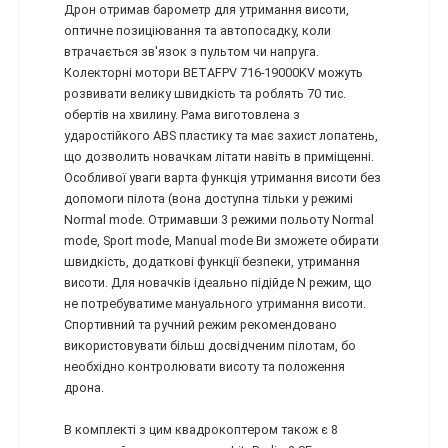
Дрон отримав барометр для утримання висоти,
оптичне позиціювання та автопосадку, коли
втрачається зв'язок з пультом чи напруга.
Колекторні мотори BETAFPV 716-19000KV можуть
розвивати велику швидкість та роблять 70 тис.
обертів на хвилину. Рама виготовлена з
ударостійкого ABS пластику та має захист лопатень,
що дозволить новачкам літати навіть в приміщенні.
Особливої уваги варта функція утримання висоти без
допомоги пілота (вона доступна тільки у режимі
Normal mode. Отримавши 3 режими польоту Normal
mode, Sport mode, Manual mode Ви зможете обирати
швидкість, додаткові функції безпеки, утримання
висоти. Для новачків ідеально підійде N режим, що
не потребуватиме мануального утримання висоти.
Спортивний та ручний режим рекомендовано
використовувати більш досвідченим пілотам, бо
необхідно контролювати висоту та положення
дрона.
В комплекті з цим квадрокоптером також є 8