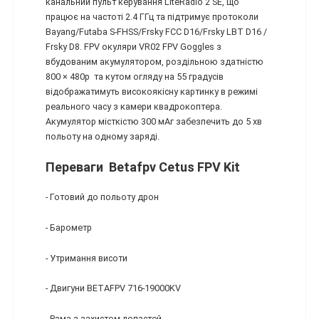
канальний пульт керування LiteRadio 2 SE, що
працює на частоті 2.4 ГГц та підтримує протоколи
Bayang/Futaba S-FHSS/Frsky FCC D16/Frsky LBT D16 /
Frsky D8. FPV окуляри VR02 FPV Goggles з
вбудованим акумулятором, роздільною здатністю
800 × 480p та кутом огляду на 55 градусів
відображатимуть високоякісну картинку в режимі
реального часу з камери квадрокоптера.
Акумулятор місткістю 300 мАг забезпечить до 5 хв
польоту на одному заряді.
Переваги Betafpv Cetus FPV Kit
- Готовий до польоту дрон
- Барометр
- Утримання висоти
- Двигуни BETAFPV 716-19000KV
- Рама з захистом лопастей