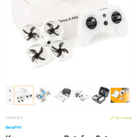
Ce092424
На складі
BetaFPV