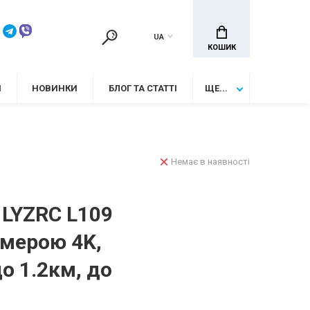
UA
КОШИК
И
НОВИНКИ
БЛОГ ТА СТАТТІ
ЩЕ...
Немає в наявності
 LYZRC L109
амерою 4K,
до 1.2км, до