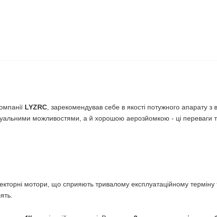
омпанії
LYZRC
, зарекомендував себе в якості потужного апарату з в
туальними можливостями, а й хорошою аерозйомкою - ці переваги точ
олекторні мотори, що сприяють тривалому експлуатаційному терміну 
ять.