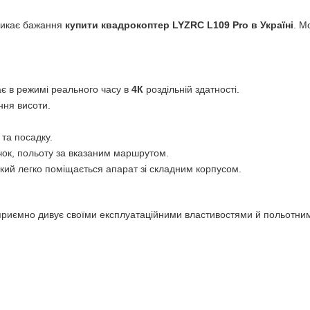
иникає бажання
купити квадрокоптер LYZRC L109 Pro в Україні
. М
є в режимі реального часу в
4К
роздільній здатності.
ння висоти.
 та посадку.
чок, польоту за вказаним маршрутом.
який легко поміщається апарат зі складним корпусом.
приємно дивує своїми експлуатаційними властивостями й польотни