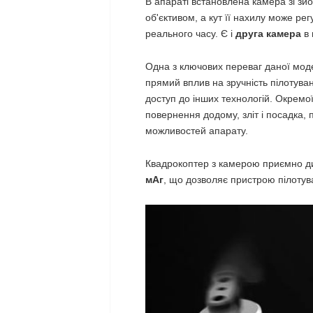
В апараті встановлена ​​камера зі з
об'єктивом, а кут її нахилу може рег
реального часу. Є і
друга камера
в
Одна з ключових переваг даної моде
прямий вплив на зручність пілотув
доступ до інших технологій. Окремо
повернення додому, зліт і посадка, 
можливостей апарату.
Квадрокоптер з камерою приємно ди
мАг
, що дозволяє пристрою пілотув