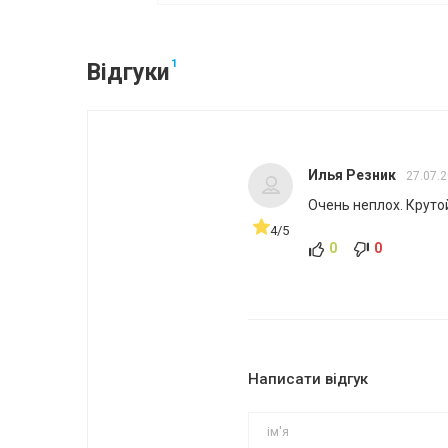
1
Відгуки
Илья Резник
27.07.
Очень неплох. Круто
4/5
0
0
Написати відгук