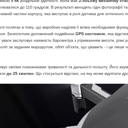
йомкою в
4К
роздільній здатності. Вона має
2-осьову механічну ста
улюватися до 110 градусів. В результаті виходять гідні фотографії т
 нижній частині корпусу, яка виступає в ролі датчика для оптичного 
лі полягає в тому, що виробник наділив її всіма необхідними функ
ання. Безпілотник доповнений подвійною
GPS системою
, яка відсте
ї уваги заслуговує наявність барометра з утриманням висоти, різні
політ за заданим маршрутом, обліт об'єкта, що цікавить - і це лише 
вує своїми показниками тривалості та дальності польоту. Його аку
ати
до 25 хвилин
. Що стосується відстані, на яку може відлітати д