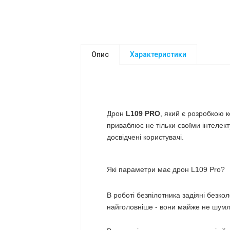
Опис
Характеристики
Дрон
L109 PRO
, який є розробкою к
приваблює не тільки своїми інтелек
досвідчені користувачі.
Які параметри має дрон L109 Pro?
В роботі безпілотника задіяні безк
найголовніше - вони майже не шумл