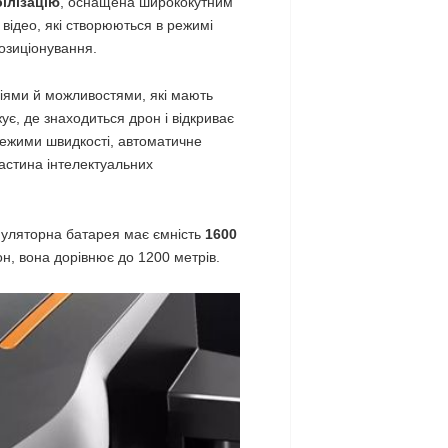
білізацію
, оснащена ширококутним
а відео, які створюються в режимі
позиціонування.
ціями й можливостями, які мають
жує, де знаходиться дрон і відкриває
 режими швидкості, автоматичне
частина інтелектуальних
муляторна батарея має ємність
1600
рон, вона дорівнює до 1200 метрів.