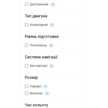
Для новачків
3
Тип двигуна
Колекторний
3
Рівень підготовки
Початківець
3
Система навігації
Без навігації
3
Розмір
Середні
1
Маленькі
2
Час польоту