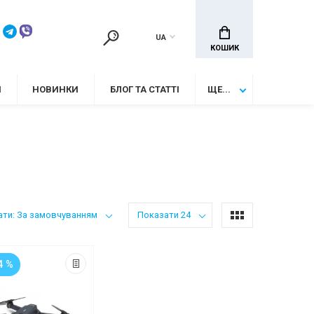
UA
КОШИК
И
НОВИНКИ
БЛОГ ТА СТАТТІ
ЩЕ...
ати: За замовчуванням
Показати 24
4 %