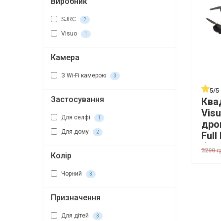
Виробник
SJRC
2
Visuo
1
Камера
З Wi-Fi камерою
3
5/5
Застосування
Ква
Vis
Для селфі
1
дро
Для дому
2
Full
бар
3200 г
Колір
20х
Чорний
3
Призначення
Для дітей
3