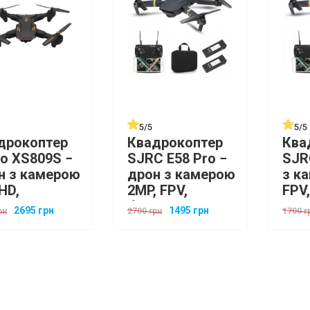
5/5
5/5
дрокоптер
Квадрокоптер
Ква
uo XS809S −
SJRC E58 Pro −
SJR
н з камерою
дрон з камерою
з к
 HD,
2MP, FPV,
FPV
ометром, до
барометр, до
до 1
2695 грн
1495 грн
рн
2700 грн
1700 г
в
20хв, кейс