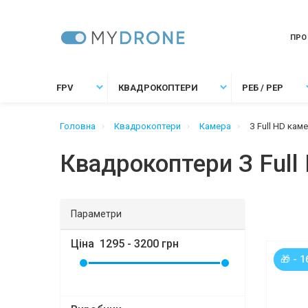
ПРО
FPV
КВАДРОКОПТЕРИ
РЕБ / РЕР
Головна
Квадрокоптери
Камера
З Full HD ка
Квадрокоптери З Ful
Параметри
Ціна
1295
-
3200
грн
🎁 - 1