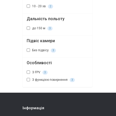
10 - 20 хв
2
Дальність польоту
до 150 м
3
Підвіс камери
Без підвісу
3
Особливості
З FPV
3
З функцією повернення
3
Інформація