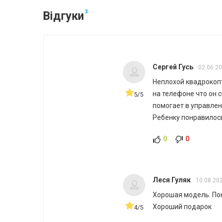
3
Відгуки
Сергей Гусь
02.06.2
Неплохой квадрокоп
на телефоне что он 
5/5
помогает в управлен
Ребенку понравилос
0
0
Леся Гуляк
10.08.20
Хорошая модель. По
Хороший подарок
4/5