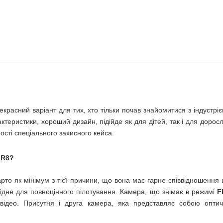
екрасний варіант для тих, хто тільки почав знайомитися з індустрі
актеристики, хороший дизайн, підійде як для дітей, так і для доро
ості спеціального захисного кейса.
R8?
арто як мінімум з тієї причини, що вона має гарне співвідношення 
бхідне для повноцінного пілотування. Камера, що знімає в режимі
F
 відео. Присутня і друга камера, яка представляє собою опти