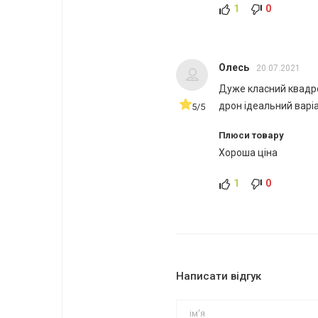
1
0
Олесь
20.07.2021
Дуже класний квадро
дрон ідеальний варі
5/5
Плюси товару
Хороша ціна
1
0
Написати відгук