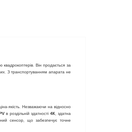
єю квадрокоптерів. Він продається за
слих. З транспортуванням апарата не
ціна-якість. Незважаючи на відносно
PV
в роздільній здатності
4К
, здатна
чний сенсор, що забезпечує точне