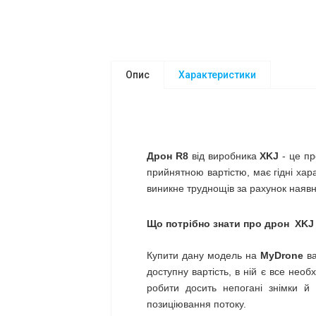
Опис
Характеристики
Дрон R8
від виробника
XKJ
- це пр
прийнятною вартістю, має гідні хар
виникне труднощів за рахунок наявн
Що потрібно знати про дрон
XKJ
Купити дану модель на
MyDrone
в
доступну вартість, в ній є все нео
робити досить непогані знімки й
позиціювання потоку.