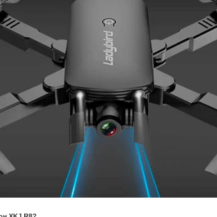
рон XKJ R8?