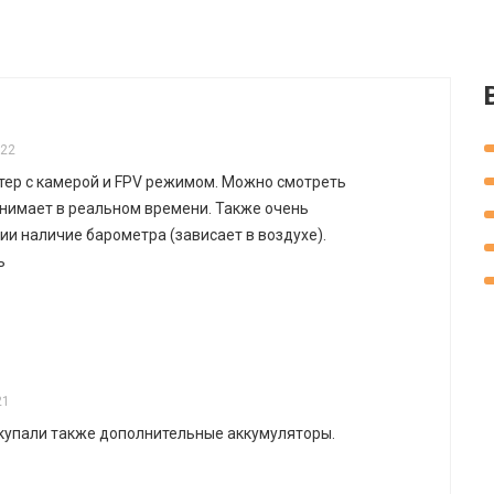
022
тер с камерой и FPV режимом. Можно смотреть
снимает в реальном времени. Также очень
ии наличие барометра (зависает в воздухе).
ь
21
купали также дополнительные аккумуляторы.