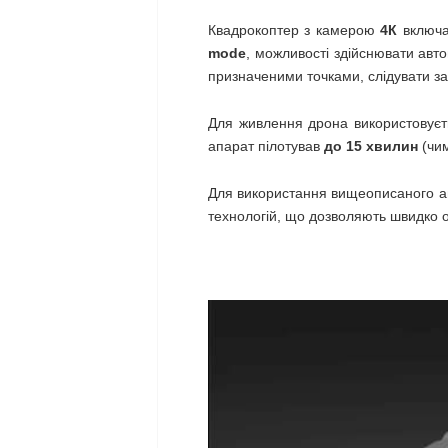
Квадрокоптер з камерою
4К
включає
mode
, можливості здійснювати авт
призначеними точками, слідувати за
Для живлення дрона використовуєт
апарат пілотував
до 15 хвилин
(чи
Для використання вищеописаного апа
технологій, що дозволяють швидко о