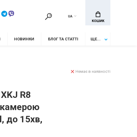
UA
КОШИК
И
НОВИНКИ
БЛОГ ТА СТАТТІ
ЩЕ...
Немає в наявності
 XKJ R8
з камерою
l, до 15хв,