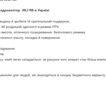
вадрокоптер
XKJ
R8 в Україні
:
людину й зробити їй оригінальний подарунок.
 4К роздільній здатності в режимі FPV.
 висоти, оптичного позиціювання, безголового режиму.
тичного зльоту, посадки й повернення.
лідування.
ів.
су, який легко складається, за рахунок чого апарат стає більш комп
шенням для людей, які знаходяться в пошуку бюджетного варіанту 