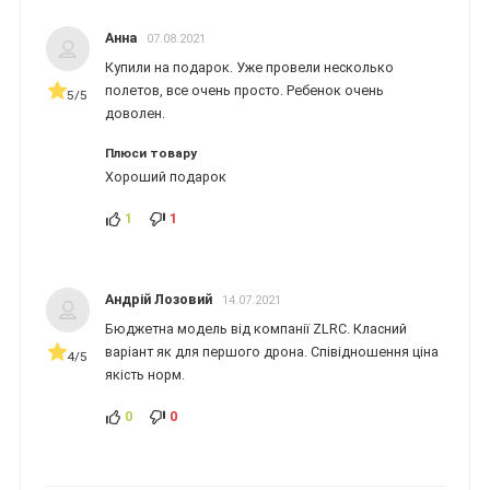
Анна
07.08.2021
Купили на подарок. Уже провели несколько
полетов, все очень просто. Ребенок очень
5/5
доволен.
Плюси товару
Хороший подарок
1
1
Андрій Лозовий
14.07.2021
Бюджетна модель від компанії ZLRC. Класний
варіант як для першого дрона. Співідношення ціна
4/5
якість норм.
0
0