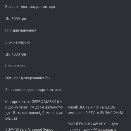
Батарея для квадрокоптера
До 3000 грн
FPV для навчання
З 6к камерою
До 1000 грн
Без камери
Пульт радіокерування fpv
Запчастини для квадрокоптера
Квадрокоптер GEPRC MARK4 8 −
8 дюймовий FPV дрон дальністю
Matek BEC12S-PRO - модуль
до 15 км, вантажопідйомність до
живлення 9-55V to 5V/8V/12V-5A
2-2,5 кг
RUSHFPV 3.3G 4W VRX - відео
CUAV SKYE 2 Airspeed Sensor -
приймач для FPV окулярів з