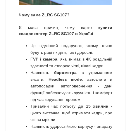
Чому саме ZLRC SG107?
Є маса причин, чому варто
купити
квадрокоптер ZLRC SG107 в Україні
:
Це відмінний подарунок, якому точно
будуть раді як діти, так і дорослі.
FVP і камера
, яка знімає в
4К
роздільній
здатності та створює чіткі, цікаві кадри.
Наявність
барометра
з утриманням
висоти,
Headless mode
, автозлета й
автопосадки, автоповернення - дані
функції забезпечують зручність і комфорт
під час керування дроном.
Тривалий час польоту
до 15 хвилин
-
цього вистачає, щоб отримати кадри, про
які ви мріяли.
Наявність ударостійкого корпусу - апарату