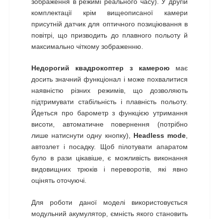
зображення в режимі реального часу). У другій
комплектації крім вищеописаної камери
присутній датчик для оптичного позиціювання в
повітрі, що призводить до плавного польоту й
максимально чіткому зображенню.
Недорогий квадрокоптер з камерою
має
досить значний функціонал і може похвалитися
наявністю різних режимів, що дозволяють
підтримувати стабільність і плавність польоту.
Йдеться про барометр з функцією утримання
висоти, автоматичне повернення (потрібно
лише натиснути одну кнопку),
Headless mode
,
автозлет і посадку. Щоб пілотувати апаратом
було в рази цікавіше, є можливість виконання
видовищних трюків і переворотів, які явно
оцінять оточуючі.
Для роботи даної моделі використовується
модульний акумулятор, ємність якого становить