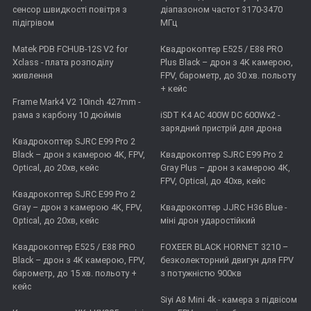
сенсор швидкості повітря з
діапазоном частот 3170-3470
підігрівом
МГц
Matek PDB FCHUB-12S V2 for
Квадрокоптер E525 / E88 PRO
Xclass - плата розподілу
Plus Black – дрон з 4K камерою,
живлення
FPV, барометр, до 30 хв. польоту
+ кейс
Frame Mark4 V2 10inch 427mm -
рама з карбону 10 дюймів
iSDT K4 AC 400W DC 600Wx2 -
зарядний пристрій для дрона
Квадрокоптер SJRC E99 Pro 2
Black – дрон з камерою 4K, FPV,
Квадрокоптер SJRC E99 Pro 2
Optical, до 20хв, кейс
Gray Plus – дрон з камерою 4К,
FPV, Optical, до 40хв, кейс
Квадрокоптер SJRC E99 Pro 2
Gray – дрон з камерою 4К, FPV,
Квадрокоптер JJRC H36 Blue -
Optical, до 20хв, кейс
міні дрон ударостійкий
Квадрокоптер E525 / E88 PRO
FOXEER BLACK HORNET 3210 –
Black – дрон з 4K камерою, FPV,
безколекторний двигун для FPV
барометр, до 15 хв. польоту +
з потужністю 900кв
кейс
Siyi A8 Mini 4k - камера з підвісом