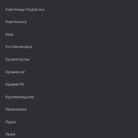
Кам'янець-Подільськ
Кам'янське
Київ
Костянтинівка
Краматорськ
Кременчуг
Кривий Ріг
Кропивницький
Лисичанськ
Луцьк
Львів