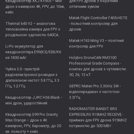
Квадрокоптер XKJ KY905 – міні
для FPV дронів з 6-кратним
дрон з камерою 4K, FPV, до 10хв,
оптичним зумом
кейс
Matek Flight Controller F405-HDTE
Thermal 640 V2 – аналогова
- польотний контролер для
тепловізійна камера для FPV з
дронів
роздільною здатністю 640CA.
Matek H743-Wing V3 – політний
Li-Po акумулятор для
контролер для FPV
квадрокоптера E99(K3)/E88/K6
на 1800 мАг
Holybro DroneCAN RM3100
Professional Grade Compass -
Чуйка 3.0 - пристрій
компас для дронів з чутливістю
радіоелектронної розвідки з
50, 26, 13 нТ
діапазоном частот 5.8 ГГц, 3.3
ГГц, 1.2 ГГц
GEPRC Maten Pro 3.3GHz 3W -
відеопередавач з частотою
Квадрокоптер JJRC H36 Black −
3.3ГГц
міні дрон, ударостійкий
RADIOMASTER BANDIT BR3
Квадрокоптер E99 Pro Gravity
EXPRESSLRS 915MHZ RECEIVE -
Max Orange – дрон з 4K
приймач для FPV дрона 915MHZ
камерою, FPV, барометр, до 20
потужністю до 500 МВт
хв. польоту + кейс