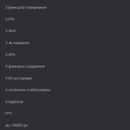
З функцією повернення
З FPV
З Wi-Fi
З 4к камерою
З GPS
З функцією слідування
З БК моторами
З оптичною стабілізацією
З підвісом
FPV
До 10000 грн