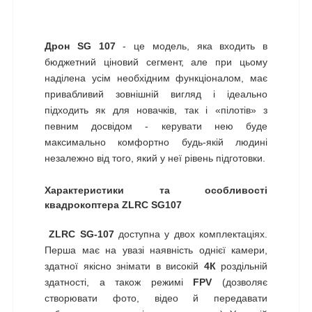
Дрон SG 107
- це модель, яка входить в
бюджетний ціновий сегмент, але при цьому
наділена усім необхідним функціоналом, має
привабливий зовнішній вигляд і ідеально
підходить як для новачків, так і «пілотів» з
певним досвідом - керувати нею буде
максимально комфортно будь-якій людині
незалежно від того, який у неї рівень підготовки.
Характеристики та особливості
квадрокоптера ZLRC SG107
ZLRC SG-107
доступна у двох комплектаціях.
Перша має на увазі наявність однієї камери,
здатної якісно знімати в високій
4К
роздільній
здатності, а також режимі
FPV
(дозволяє
створювати фото, відео й передавати