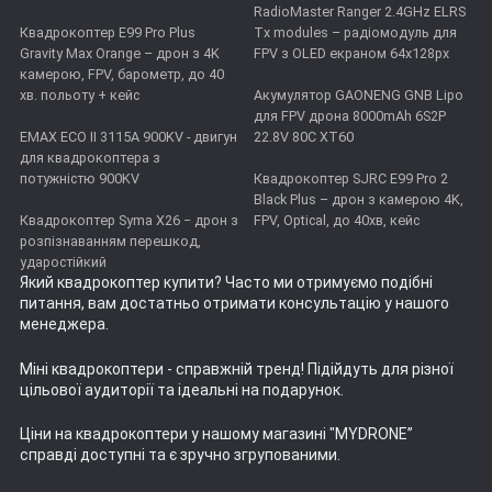
RadioMaster Ranger 2.4GHz ELRS
Квадрокоптер E99 Pro Plus
Tx modules – радіомодуль для
Gravity Max Orange – дрон з 4K
FPV з OLED екраном 64x128px
камерою, FPV, барометр, до 40
хв. польоту + кейс
Акумулятор GAONENG GNB Lipo
для FPV дрона 8000mAh 6S2P
EMAX ECO II 3115А 900KV - двигун
22.8V 80C XT60
для квадрокоптера з
потужністю 900KV
Квадрокоптер SJRC E99 Pro 2
Black Plus – дрон з камерою 4K,
Квадрокоптер Syma X26 − дрон з
FPV, Optical, до 40хв, кейс
розпізнаванням перешкод,
ударостійкий
Який квадрокоптер купити
? Часто ми отримуємо подібні
питання, вам достатньо отримати консультацію у нашого
менеджера.
Міні квадрокоптери
- справжній тренд! Підійдуть для різної
цільової аудиторії та ідеальні на подарунок.
Ціни на квадрокоптери
у нашому магазині "MYDRONE”
справді доступні та є зручно згрупованими.