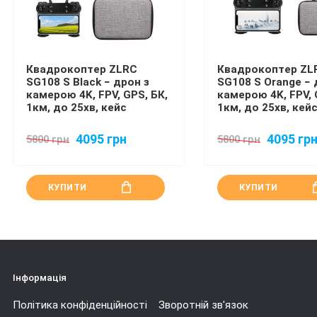
Квадрокоптер ZLRC
Квадрокоптер ZL
SG108 S Black − дрон з
SG108 S Orange − 
камерою 4K, FPV, GPS, БК,
камерою 4K, FPV, 
1км, до 25хв, кейс
1км, до 25хв, кей
4095 грн
4095 гр
5800 грн
5800 грн
КУПИТИ
КУПИТИ
Інформація
Політика конфіденційності
Зворотній зв'язок