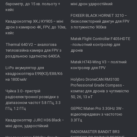
барометр, до 15 хв. польоту +
міні дрон ударостійкий
кейс
FOXEER BLACK HORNET 3210 –
Квадрокоптер XKJ KY905 – міні
безколекторний двигун для FPV
дрон з камерою 4K, FPV, до 10хв,
з потужністю 900кв
кейс
Matek Flight Controller F405-HDTE
Thermal 640 V2 – аналогова
- польотний контролер для
тепловізійна камера для FPV з
дронів
роздільною здатністю 640CA.
Matek H743-Wing V3 – політний
Li-Po акумулятор для
контролер для FPV
квадрокоптера E99(K3)/E88/K6
на 1800 мАг
Holybro DroneCAN RM3100
Professional Grade Compass -
Чуйка 3.0 - пристрій
компас для дронів з чутливістю
радіоелектронної розвідки з
50, 26, 13 нТ
діапазоном частот 5.8 ГГц, 3.3
ГГц, 1.2 ГГц
GEPRC Maten Pro 3.3GHz 3W -
відеопередавач з частотою
Квадрокоптер JJRC H36 Black −
3.3ГГц
міні дрон, ударостійкий
RADIOMASTER BANDIT BR3