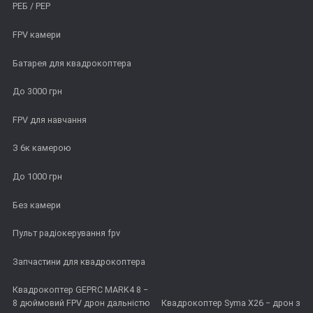
РЕБ / РЕР
FPV камери
Батарея для квадрокоптера
До 3000 грн
FPV для навчання
З 6к камерою
До 1000 грн
Без камери
Пульт радіокерування fpv
Запчастини для квадрокоптера
Квадрокоптер GEPRC MARK4 8 −
8 дюймовий FPV дрон дальністю
Квадрокоптер Syma X26 − дрон з