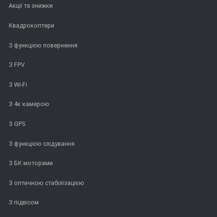
Акції та знижки
Квадрокоптери
З функцією повернення
З FPV
З Wi-Fi
З 4к камерою
З GPS
З функцією слідування
З БК моторами
З оптичною стабілізацією
З підвісом