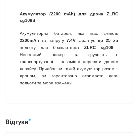
Акумулятор (2200 mAh) для дрона ZLRC
sg108S
Акумуляторна батарея, яка має ємність
2200mAh
та напругу
7.4V
гарантує
до
25 хв
польоту для безпілотника
ZLRC sg108
.
Невеликий розмір та зручність в
транспортуванні - незамінні переваги даного
девайсу. Придбавши такий акумулятор разом з
дроном, ви гарантовано отримаєте довгі
польоти та море вражень.
0
Відгуки