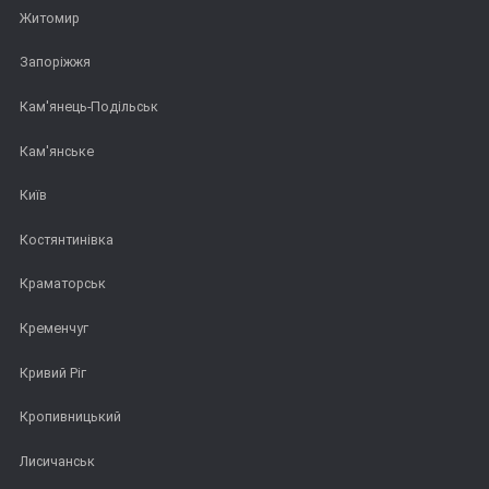
Житомир
Запоріжжя
Кам'янець-Подільськ
Кам'янське
Київ
Костянтинівка
Краматорськ
Кременчуг
Кривий Ріг
Кропивницький
Лисичанськ