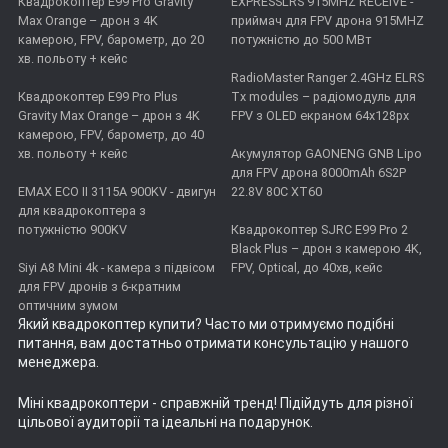
Квадрокоптер E99 Pro Gravity
EXPRESSLRS 915MHZ RECEIVE -
Max Orange – дрон з 4K
приймач для FPV дрона 915MHZ
камерою, FPV, барометр, до 20
потужністю до 500 МВт
хв. польоту + кейс
RadioMaster Ranger 2.4GHz ELRS
Квадрокоптер E99 Pro Plus
Tx modules – радіомодуль для
Gravity Max Orange – дрон з 4K
FPV з OLED екраном 64x128px
камерою, FPV, барометр, до 40
хв. польоту + кейс
Акумулятор GAONENG GNB Lipo
для FPV дрона 8000mAh 6S2P
EMAX ECO II 3115А 900KV - двигун
22.8V 80C XT60
для квадрокоптера з
потужністю 900KV
Квадрокоптер SJRC E99 Pro 2
Black Plus – дрон з камерою 4K,
Siyi A8 Mini 4k - камера з підвісом
FPV, Optical, до 40хв, кейс
для FPV дронів з 6-кратним
оптичним зумом
Який квадрокоптер купити
? Часто ми отримуємо подібні
питання, вам достатньо отримати консультацію у нашого
менеджера.
Міні квадрокоптери
- справжній тренд! Підійдуть для різної
цільової аудиторії та ідеальні на подарунок.