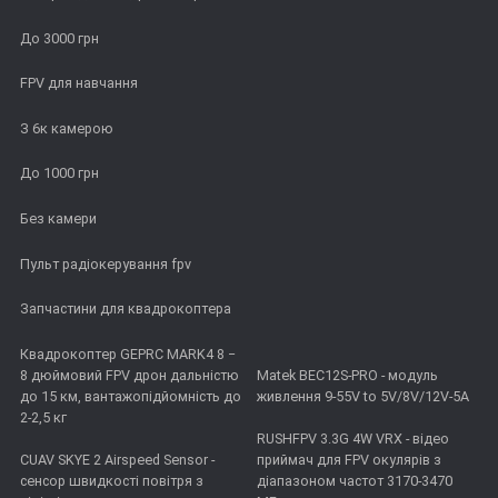
До 3000 грн
FPV для навчання
З 6к камерою
До 1000 грн
Без камери
Пульт радіокерування fpv
Запчастини для квадрокоптера
Квадрокоптер GEPRC MARK4 8 −
8 дюймовий FPV дрон дальністю
Matek BEC12S-PRO - модуль
до 15 км, вантажопідйомність до
живлення 9-55V to 5V/8V/12V-5A
2-2,5 кг
RUSHFPV 3.3G 4W VRX - відео
CUAV SKYE 2 Airspeed Sensor -
приймач для FPV окулярів з
сенсор швидкості повітря з
діапазоном частот 3170-3470