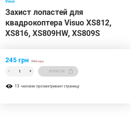
Visuo
Захист лопастей для
квадрокоптера Visuo XS812,
XS816, XS809HW, XS809S
245 грн
380 грн
КУПИТИ
13
человек просматривает страницу