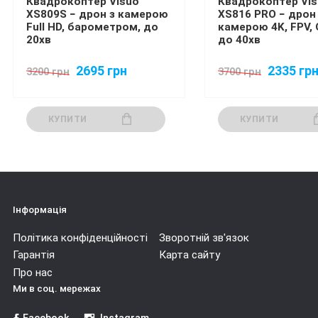
Квадрокоптер Visuo
Квадрокоптер Vis
XS809S − дрон з камерою
XS816 PRO − дрон
Full HD, барометром, до
камерою 4K, FPV, O
20хв
до 40хв
2695 грн
2335 гр
3200 грн
3700 грн
КУПИТИ
КУПИТИ
Інформація
Політика конфіденційності
Зворотній зв'язок
Гарантія
Карта сайту
Про нас
Ми в соц. мережах