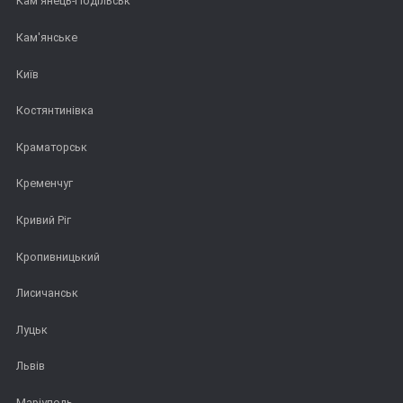
Кам'янець-Подільськ
Кам'янське
Київ
Костянтинівка
Краматорськ
Кременчуг
Кривий Ріг
Кропивницький
Лисичанськ
Луцьк
Львів
Маріуполь