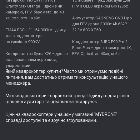
Квадрокоптер E99 Pro Plus
Tx modules – радіомодуль для
Gravity Max Orange – дрон з 4K
FPV з OLED екраном 64x128px
камерою, FPV, барометр, до 40
хв. польоту + кейс
Акумулятор GAONENG GNB Lipo
для FPV дрона 8000mAh 6S2P
EMAX ECO II 3115А 900KV - двигун
22.8V 80C XT60
для квадрокоптера з
потужністю 900KV
Квадрокоптер SJRC E99 Pro 2
Black Plus – дрон з камерою 4K,
Квадрокоптер Syma X26 − дрон з
FPV, Optical, до 40хв, кейс
розпізнаванням перешкод,
ударостійкий
Який квадрокоптер купити
? Часто ми отримуємо подібні
питання, вам достатньо отримати консультацію у нашого
менеджера.
Міні квадрокоптери
- справжній тренд! Підійдуть для різної
цільової аудиторії та ідеальні на подарунок.
Ціни на квадрокоптери
у нашому магазині "MYDRONE”
справді доступні та є зручно згрупованими.