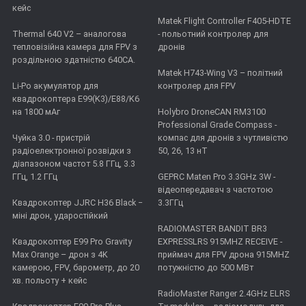
кейс
Matek Flight Controller F405-HDTE
Thermal 640 V2 – аналогова
- польотний контролер для
тепловізійна камера для FPV з
дронів
роздільною здатністю 640CA.
Matek H743-Wing V3 – політний
Li-Po акумулятор для
контролер для FPV
квадрокоптера E99(K3)/E88/K6
на 1800 мАг
Holybro DroneCAN RM3100
Professional Grade Compass -
Чуйка 3.0 - пристрій
компас для дронів з чутливістю
радіоелектронної розвідки з
50, 26, 13 нТ
діапазоном частот 5.8 ГГц, 3.3
ГГц, 1.2 ГГц
GEPRC Maten Pro 3.3GHz 3W -
відеопередавач з частотою
Квадрокоптер JJRC H36 Black −
3.3ГГц
міні дрон, ударостійкий
RADIOMASTER BANDIT BR3
Квадрокоптер E99 Pro Gravity
EXPRESSLRS 915MHZ RECEIVE -
Max Orange – дрон з 4K
приймач для FPV дрона 915MHZ
камерою, FPV, барометр, до 20
потужністю до 500 МВт
хв. польоту + кейс
RadioMaster Ranger 2.4GHz ELRS