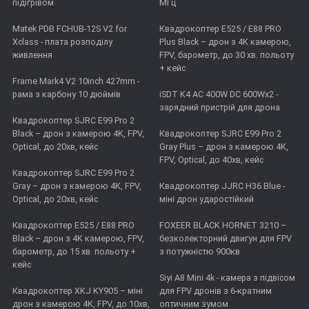
підігрівом
МГц
Matek PDB FCHUB-12S V2 for
Квадрокоптер E525 / E88 PRO
Xclass - плата розподілу
Plus Black – дрон з 4K камерою,
живлення
FPV, барометр, до 30 хв. польоту
+ кейс
Frame Mark4 V2 10inch 427mm -
рама з карбону 10 дюймів
iSDT K4 AC 400W DC 600Wx2 -
зарядний пристрій для дрона
Квадрокоптер SJRC E99 Pro 2
Black – дрон з камерою 4K, FPV,
Квадрокоптер SJRC E99 Pro 2
Optical, до 20хв, кейс
Gray Plus – дрон з камерою 4К,
FPV, Optical, до 40хв, кейс
Квадрокоптер SJRC E99 Pro 2
Gray – дрон з камерою 4К, FPV,
Квадрокоптер JJRC H36 Blue -
Optical, до 20хв, кейс
міні дрон ударостійкий
Квадрокоптер E525 / E88 PRO
FOXEER BLACK HORNET 3210 –
Black – дрон з 4K камерою, FPV,
безколекторний двигун для FPV
барометр, до 15 хв. польоту +
з потужністю 900кв
кейс
Siyi A8 Mini 4k - камера з підвісом
Квадрокоптер XKJ KY905 – міні
для FPV дронів з 6-кратним
дрон з камерою 4K, FPV, до 10хв,
оптичним зумом