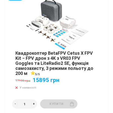
Квадрокоптер BetaFPV Cetus X FPV
Kit − FPV дрон з 4K з VR03 FPV
Goggles та LiteRadio2 SE, функція
самозахисту, 3 режими польоту до
200 м
5/5
15895 грн
17100 грн
У наявності
КУПИТИ