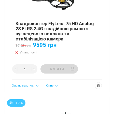
Квадрокоптер FlyLens 75 HD Analog
2S ELRS 2.4G з надійною рамою з
вуглецевого волокна та
стабілізацією камери
9595 грн
10123 грн
У наявності
КУПИТИ
Характеристики
Опис
🎁 - 17 %