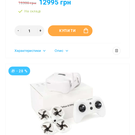
12995 грн
16300 грн
На складі
КУПИТИ
Характеристики
Опис
🎁 - 28 %