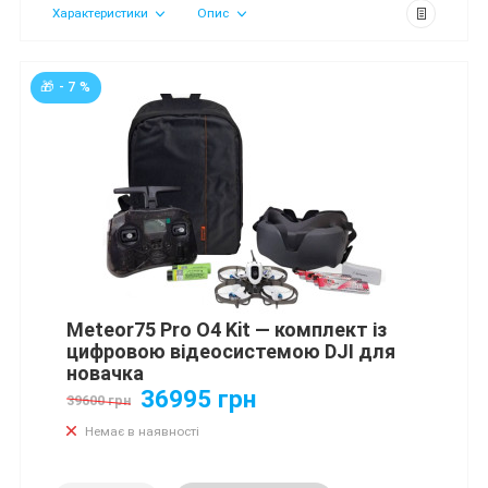
Характеристики
Опис
🎁 - 7 %
Meteor75 Pro O4 Kit — комплект із
цифровою відеосистемою DJI для
новачка
36995 грн
39600 грн
Немає в наявності