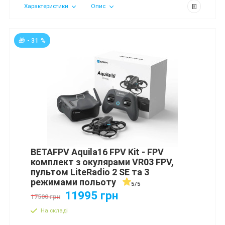
Характеристики
Опис
🎁 - 31 %
BETAFPV Aquila16 FPV Kit - FPV
комплект з окулярами VR03 FPV,
пультом LiteRadio 2 SE та 3
режимами польоту
5/5
11995 грн
17500 грн
На складі