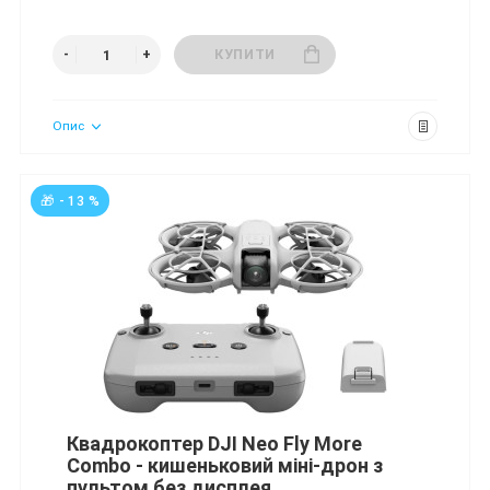
КУПИТИ
Опис
🎁 - 13 %
Квадрокоптер DJI Neo Fly More
Combo - кишеньковий міні-дрон з
пультом без дисплея