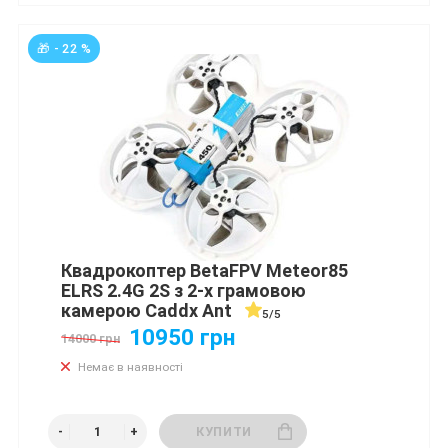
🎁 - 22 %
Квадрокоптер BetaFPV Meteor85
ELRS 2.4G 2S з 2-х грамовою
камерою Caddx Ant
5/5
10950 грн
14000 грн
Немає в наявності
КУПИТИ