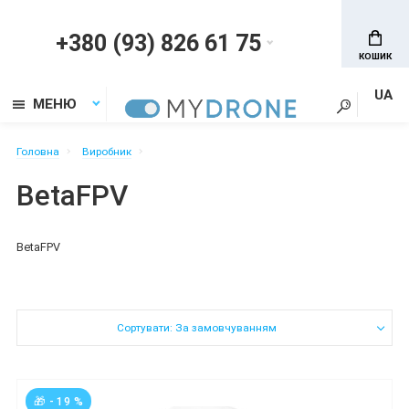
+380 (93) 826 61 75
КОШИК
UA
МЕНЮ
Головна
Виробник
BetaFPV
BetaFPV
Сортувати: За замовчуванням
🎁 - 19 %