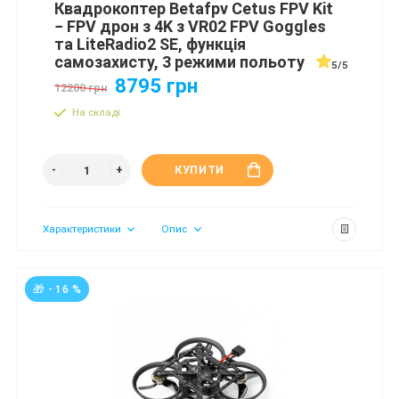
Квадрокоптер Betafpv Cetus FPV Kit
− FPV дрон з 4K з VR02 FPV Goggles
та LiteRadio2 SE, функція
самозахисту, 3 режими польоту
5/5
8795 грн
12200 грн
На складі
КУПИТИ
Характеристики
Опис
🎁 - 16 %