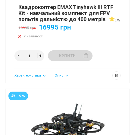
Квадрокоптер EMAX Tinyhawk III RTF
Kit - навчальний комлпект для FPV
польтів дальністю до 400 метрів
5/5
16995 грн
19995 грн
У наявності
КУПИТИ
Характеристики
Опис
🎁 - 5 %