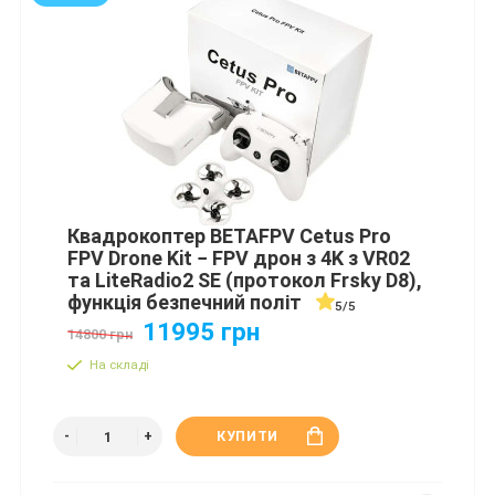
Квадрокоптер BETAFPV Cetus Pro
FPV Drone Kit − FPV дрон з 4K з VR02
та LiteRadio2 SE (протокол Frsky D8),
функція безпечний політ
5/5
11995 грн
14800 грн
На складі
КУПИТИ