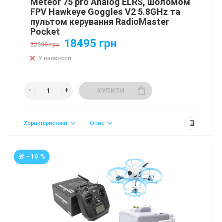
Meteor 75 pro Analog ELRS, шоломом
FPV Hawkeye Goggles V2 5.8GHz та
пультом керування RadioMaster
Pocket
18495 грн
22500 грн
У наявності
КУПИТИ
Характеристики
Опис
🎁 - 10 %