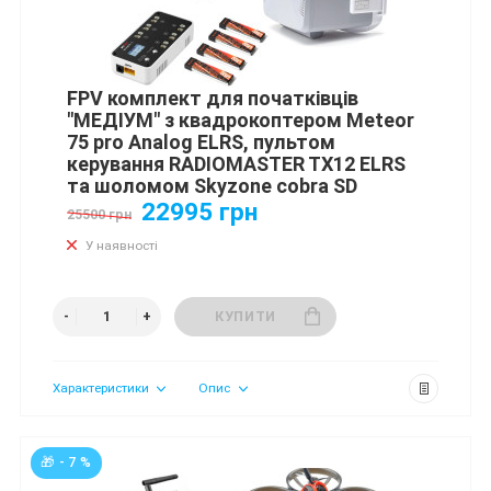
FPV комплект для початківців
"МЕДІУМ" з квадрокоптером Meteor
75 pro Analog ELRS, пультом
керування RADIOMASTER TX12 ELRS
та шоломом Skyzone cobra SD
22995 грн
25500 грн
У наявності
КУПИТИ
Характеристики
Опис
🎁 - 7 %