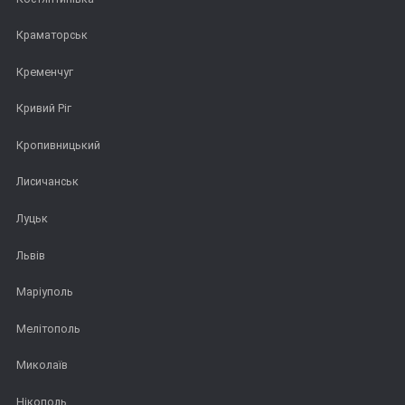
Краматорськ
Кременчуг
Кривий Ріг
Кропивницький
Лисичанськ
Луцьк
Львів
Маріуполь
Мелітополь
Миколаїв
Нікополь