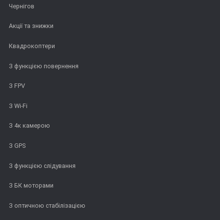
Чернігов
Акції та знижки
Квадрокоптери
З функцією повернення
З FPV
З Wi-Fi
З 4к камерою
З GPS
З функцією слідування
З БК моторами
З оптичною стабілізацією