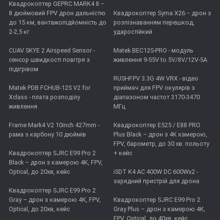
Квадрокоптер GEPRC MARK4 8 −
8 дюймовий FPV дрон дальністю
Квадрокоптер Syma X26 − дрон з
до 15 км, вантажопідйомність до
розпізнаванням перешкод,
2-2,5 кг
ударостійкий
CUAV SKYE 2 Airspeed Sensor -
Matek BEC12S-PRO - модуль
сенсор швидкості повітря з
живлення 9-55V to 5V/8V/12V-5A
підігрівом
RUSHFPV 3.3G 4W VRX - відео
Matek PDB FCHUB-12S V2 for
приймач для FPV окулярів з
Xclass - плата розподілу
діапазоном частот 3170-3470
живлення
МГц
Frame Mark4 V2 10inch 427mm -
Квадрокоптер E525 / E88 PRO
рама з карбону 10 дюймів
Plus Black – дрон з 4K камерою,
FPV, барометр, до 30 хв. польоту
Квадрокоптер SJRC E99 Pro 2
+ кейс
Black – дрон з камерою 4K, FPV,
Optical, до 20хв, кейс
iSDT K4 AC 400W DC 600Wx2 -
зарядний пристрій для дрона
Квадрокоптер SJRC E99 Pro 2
Gray – дрон з камерою 4К, FPV,
Квадрокоптер SJRC E99 Pro 2
Optical, до 20хв, кейс
Gray Plus – дрон з камерою 4К,
FPV, Optical, до 40хв, кейс