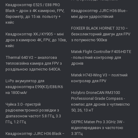
Квадрокоптер E525 / E88 PRO
Black – дрон з 4K камерою, FPV,
Квадрокоптер JJRC H36 Blue -
барометр, до 15 хв. польоту +
міні дрон ударостійкий
кейс
FOXEER BLACK HORNET 3210 –
Квадрокоптер XKJ KY905 – міні
безколекторний двигун для FPV
дрон з камерою 4K, FPV, до 10хв,
з потужністю 900кв
кейс
Matek Flight Controller F405-HDTE
Thermal 640 V2 – аналогова
- польотний контролер для
тепловізійна камера для FPV з
дронів
роздільною здатністю 640CA.
Matek H743-Wing V3 – політний
Li-Po акумулятор для
контролер для FPV
квадрокоптера E99(K3)/E88/K6
на 1800 мАг
Holybro DroneCAN RM3100
Professional Grade Compass -
Чуйка 3.0 - пристрій
компас для дронів з чутливістю
радіоелектронної розвідки з
50, 26, 13 нТ
діапазоном частот 5.8 ГГц, 3.3
ГГц, 1.2 ГГц
GEPRC Maten Pro 3.3GHz 3W -
відеопередавач з частотою
Квадрокоптер JJRC H36 Black −
3.3ГГц