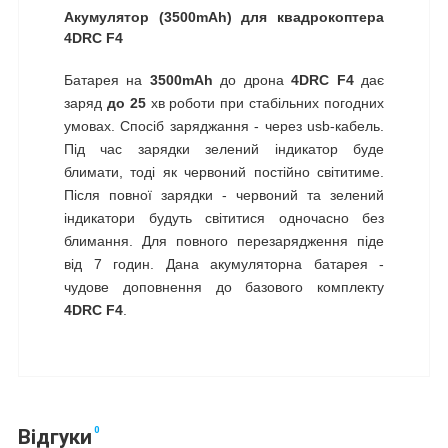
Акумулятор (3500mAh) для квадрокоптера
4DRC F4
Батарея на
3500mAh
до дрона
4DRC F4
дає
заряд
до 25
хв роботи при стабільних погодних
умовах. Спосіб заряджання - через usb-кабель.
Під час зарядки зелений індикатор буде
блимати, тоді як червоний постійно світитиме.
Після повної зарядки - червоний та зелений
індикатори будуть світитися одночасно без
блимання. Для повного перезарядження піде
від 7 годин. Дана акумуляторна батарея -
чудове доповнення до базового комплекту
4DRC F4
.
0
Відгуки