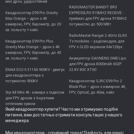
міні дрон, ударостійкий
RADIOMASTER BANDIT BR3
Квадрокоптер E99 Pro Gravity
EXPRESSLRS 915MHZ RECEIVE -
Max Orange – дрон з 4K
приймач для FPV дрона 915MHZ
камерою, FPV, барометр, до 20
потужністю до 500 МВт
хв. польоту + кейс
RadioMaster Ranger 2.4GHz ELRS
Квадрокоптер E99 Pro Plus
Tx modules – радіомодуль для
Gravity Max Orange – дрон з 4K
FPV з OLED екраном 64x128px
камерою, FPV, барометр, до 40
хв. польоту + кейс
Акумулятор GAONENG GNB Lipo
для FPV дрона 8000mAh 6S2P
EMAX ECO II 3115А 900KV - двигун
22.8V 80C XT60
для квадрокоптера з
потужністю 900KV
Квадрокоптер SJRC E99 Pro 2
Black Plus – дрон з камерою 4K,
Siyi A8 Mini 4k - камера з підвісом
FPV, Optical, до 40хв, кейс
для FPV дронів з 6-кратним
оптичним зумом
Який квадрокоптер купити
? Часто ми отримуємо подібні
питання, вам достатньо отримати консультацію у нашого
менеджера.
Міні квадрокоптери
- справжній тренд! Підійдуть для різної