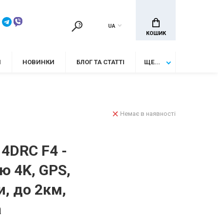
UA
КОШИК
И
НОВИНКИ
БЛОГ ТА СТАТТІ
ЩЕ...
Немає в наявності
4DRC F4 -
ю 4K, GPS,
и, до 2км,
а