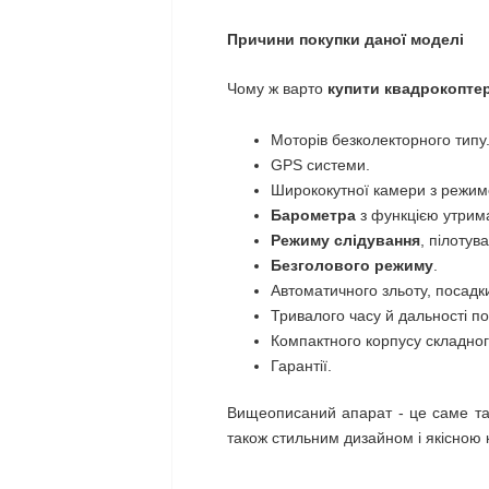
Причини покупки даної моделі
Чому ж варто
купити квадрокоптер
Моторів безколекторного типу
GPS системи.
Ширококутної камери з режи
Барометра
з функцією утрим
Режиму слідування
, пілотув
Безголового режиму
.
Автоматичного зльоту, посадк
Тривалого часу й дальності по
Компактного корпусу складног
Гарантії.
Вищеописаний апарат - це саме т
також стильним дизайном і якісною