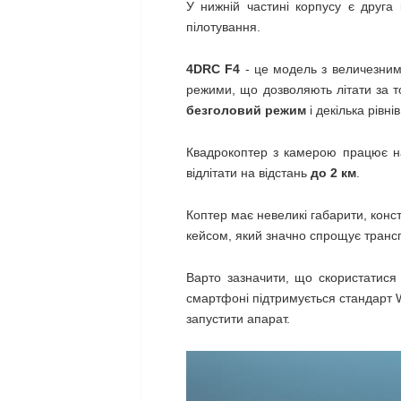
У нижній частині корпусу є друга
пілотування.
4DRC F4
- це модель з величезни
режими, що дозволяють літати за то
безголовий режим
і декілька рівні
Квадрокоптер з камерою працює на
відлітати на відстань
до 2 км
.
Коптер має невеликі габарити, конс
кейсом, який значно спрощує транс
Варто зазначити, що скористатис
смартфоні підтримується стандарт W
запустити апарат.