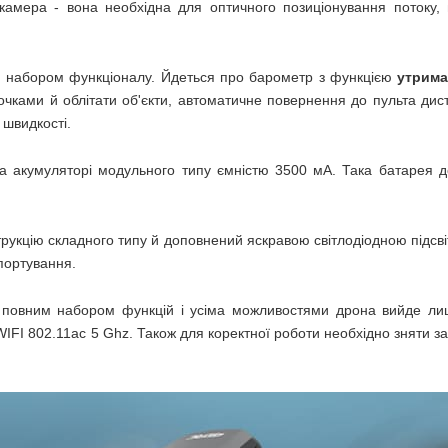
 камера - вона необхідна для оптичного позиціонування потоку,
м набором функціоналу. Йдеться про барометр з функцією
утрима
чками й облітати об'єкти, автоматичне повернення до пульта диста
в швидкості.
 акумуляторі модульного типу ємністю 3500 мА. Така батарея д
трукцію складного типу й доповнений яскравою світлодіодною підсві
портування.
я повним набором функцій і усіма можливостями дрона вийде ли
IFI 802.11ac 5 Ghz. Також для коректної роботи необхідно зняти з