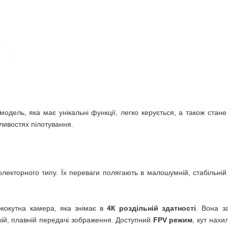
модель, яка має унікальні функції, легко керується, а також стане
ливостях пілотування.
екторного типу. Їх переваги полягають в малошумній, стабільній і
ококутна камера, яка знімає в
4К роздільній здатності
. Вона з
ткій, плавній передачі зображення. Доступний
FPV режим
, кут нахи