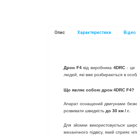
Опис
Характеристики
Відео
Дрон F4
від виробника
4DRC
- це 
людей, які вже розбираються в особ
Що являє собою дрон 4DRC F4?
Апарат оснащений двигунами безкол
розвивати швидкість
до 30 км / г.
Для зйомки використовується шир
механічного підвісу, який сприяє чі