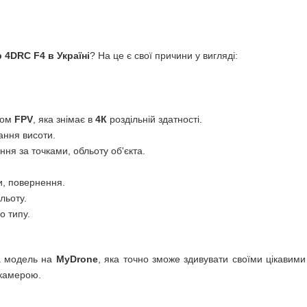
 4DRC F4 в Україні
? На це є свої причини у вигляді:
.
мом
FPV
, яка знімає в
4К
роздільній здатності.
ання висоти.
ання за точками, обльоту об'єкта.
и, повернення.
льоту.
о типу.
а модель на
MyDrone
, яка точно зможе здивувати своїми цікавим
 камерою.