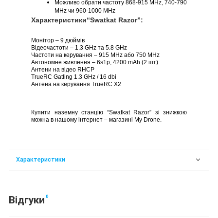
Можливо обрати частоту 868-915 MHz, 740-790 
MHz чи 960-1000 MHz
Характеристики“Swatkat Razor”:
Монітор – 9 дюймів
Відеочастоти – 1.3 GHz та 5.8 GHz
Частоти на керування – 915 MHz або 750 MHz
Автономне живлення – 6s1p, 4200 mAh (2 шт)
Антени на відео RHCP
TrueRC Gatling 1.3 GHz / 16 dbi
Антена на керування TrueRC X2
Купити наземну станцію “Swatkat Razor” зі знижкою 
можна в нашому інтернет – магазині My Drone.
Характеристики
0
Відгуки