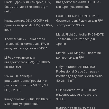
Black – дрон з 4K камерою, FPV,
Квадрокоптер JJRC H36 Blue -
барометр, до 15 хв. польоту +
міні дрон ударостійкий
кейс
FOXEER BLACK HORNET 3210 –
Квадрокоптер XKJ KY905 – міні
безколекторний двигун для FPV
дрон з камерою 4K, FPV, до 10хв,
з потужністю 900кв
кейс
Matek Flight Controller F405-HDTE
Thermal 640 V2 – аналогова
- польотний контролер для
тепловізійна камера для FPV з
дронів
роздільною здатністю 640CA.
Matek H743-Wing V3 – політний
Li-Po акумулятор для
контролер для FPV
квадрокоптера E99(K3)/E88/K6
на 1800 мАг
Holybro DroneCAN RM3100
Professional Grade Compass -
Чуйка 3.0 - пристрій
компас для дронів з чутливістю
радіоелектронної розвідки з
50, 26, 13 нТ
діапазоном частот 5.8 ГГц, 3.3
ГГц, 1.2 ГГц
GEPRC Maten Pro 3.3GHz 3W -
відеопередавач з частотою
Квадрокоптер JJRC H36 Black −
3.3ГГц
міні дрон, ударостійкий
RADIOMASTER BANDIT BR3