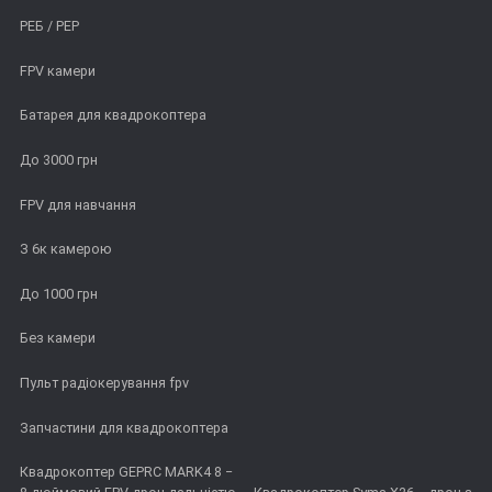
РЕБ / РЕР
FPV камери
Батарея для квадрокоптера
До 3000 грн
FPV для навчання
З 6к камерою
До 1000 грн
Без камери
Пульт радіокерування fpv
Запчастини для квадрокоптера
Квадрокоптер GEPRC MARK4 8 −