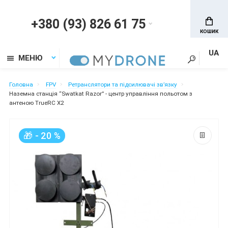
+380 (93) 826 61 75
КОШИК
UA
МЕНЮ
Головна
FPV
Ретранслятори та підсилювачі звʼязку
Наземна станція “Swatkat Razor” - центр управління польотом з
антеною TrueRC X2
🎁 - 20 %