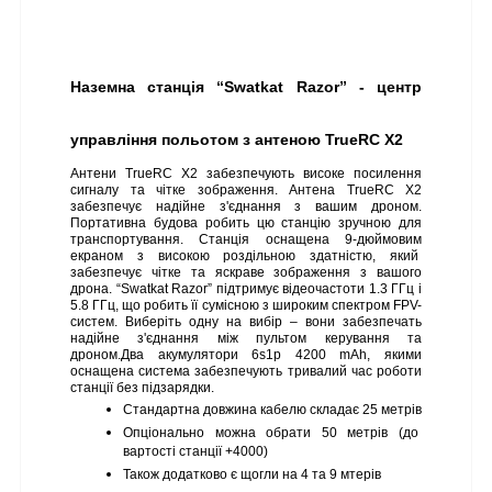
Наземна станція “Swatkat Razor” - центр 
управління польотом з антеною TrueRC X2
Антени TrueRC X2 забезпечують високе посилення 
сигналу та чітке зображення. Антена TrueRC X2 
забезпечує надійне з'єднання з вашим дроном. 
Портативна будова робить цю станцію зручною для 
транспортування. Станція оснащена 9-дюймовим 
екраном з високою роздільною здатністю, який  
забезпечує чітке та яскраве зображення з вашого 
дрона. “Swatkat Razor” підтримує відеочастоти 1.3 ГГц і 
5.8 ГГц, що робить її сумісною з широким спектром FPV- 
систем. Виберіть одну на вибір – вони забезпечать 
надійне з'єднання між пультом керування та 
дроном.Два акумулятори 6s1p 4200 mAh, якими 
оснащена система забезпечують тривалий час роботи 
станції без підзарядки.
Стандартна довжина кабелю складає 25 метрів
Опціонально можна обрати 50 метрів (до 
вартості станції +4000)
Також додатково є щогли на 4 та 9 мтерів