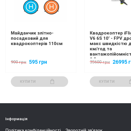
Майданчик злітно-
Квадрокоптер iFli
посадковий для
V6 6S 10’ - FPV др
квадрокоптерів 110см
макс швидкістю д
км/год та
вантажопійомніс
2,5 кг
595 грн
26995 
900 грн
35600 грн
КУПИТИ
КУПИТИ
Інформація
Політика конфіденційності
Зворотній зв'язок