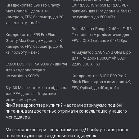
Квадрокоптер E99 Pro Gravity
EXPRESSLRS 915MHZ RECEIVE -
Max Orange – дрон з 4K
приймач для FPV дрона 915MHZ
камерою, FPV, барометр, до 20
потужністю до 500 МВт
хв. польоту + кейс
RadioMaster Ranger 2.4GHz ELRS
Квадрокоптер E99 Pro Plus
Tx modules – радіомодуль для
Gravity Max Orange – дрон з 4K
FPV з OLED екраном 64x128px
камерою, FPV, барометр, до 40
хв. польоту + кейс
Акумулятор GAONENG GNB Lipo
для FPV дрона 8000mAh 6S2P
EMAX ECO II 3115А 900KV - двигун
22.8V 80C XT60
для квадрокоптера з
потужністю 900KV
Квадрокоптер SJRC E99 Pro 2
Black Plus – дрон з камерою 4K,
Siyi A8 Mini 4k - камера з підвісом
FPV, Optical, до 40хв, кейс
для FPV дронів з 6-кратним
оптичним зумом
Який квадрокоптер купити
? Часто ми отримуємо подібні
питання, вам достатньо отримати консультацію у нашого
менеджера.
Міні квадрокоптери
- справжній тренд! Підійдуть для різної
цільової аудиторії та ідеальні на подарунок.