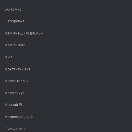
Житомир
Запоріжжя
Кам'янець-Подільськ
Кам'янське
Київ
Костянтинівка
Краматорськ
Кременчуг
Кривий Ріг
Кропивницький
Лисичанськ