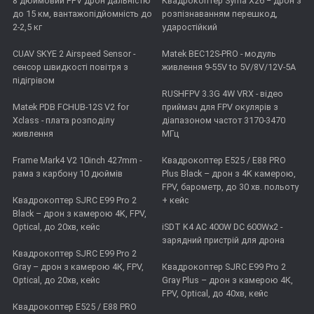
8 дюймовий FPV дрон дальністю
Квадрокоптер Syma X26 − дрон з
до 15 км, вантажопідйомність до
розпізнаванням перешкод,
2-2,5 кг
ударостійкий
CUAV SKYE 2 Airspeed Sensor -
Matek BEC12S-PRO - модуль
сенсор швидкості повітря з
живлення 9-55V to 5V/8V/12V-5A
підігрівом
RUSHFPV 3.3G 4W VRX - відео
Matek PDB FCHUB-12S V2 for
приймач для FPV окулярів з
Xclass - плата розподілу
діапазоном частот 3170-3470
живлення
МГц
Frame Mark4 V2 10inch 427mm -
Квадрокоптер E525 / E88 PRO
рама з карбону 10 дюймів
Plus Black – дрон з 4K камерою,
FPV, барометр, до 30 хв. польоту
Квадрокоптер SJRC E99 Pro 2
+ кейс
Black – дрон з камерою 4K, FPV,
Optical, до 20хв, кейс
iSDT K4 AC 400W DC 600Wx2 -
зарядний пристрій для дрона
Квадрокоптер SJRC E99 Pro 2
Gray – дрон з камерою 4К, FPV,
Квадрокоптер SJRC E99 Pro 2
Optical, до 20хв, кейс
Gray Plus – дрон з камерою 4К,
FPV, Optical, до 40хв, кейс
Квадрокоптер E525 / E88 PRO