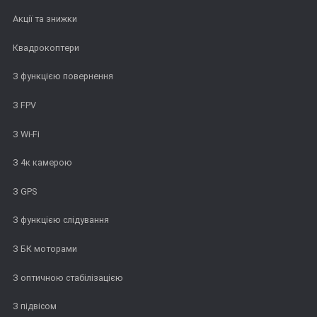
Акції та знижки
Квадрокоптери
З функцією повернення
З FPV
З Wi-Fi
З 4к камерою
З GPS
З функцією слідування
З БК моторами
З оптичною стабілізацією
З підвісом