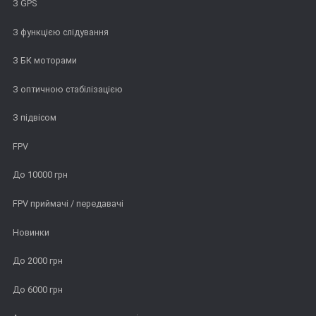
З GPS
З функцією слідування
З БК моторами
З оптичною стабілізацією
З підвісом
FPV
До 10000 грн
FPV приймачі / передавачі
Новинки
До 2000 грн
До 6000 грн