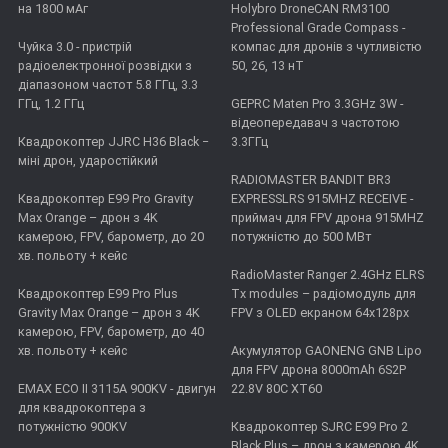
на 1800 мАг
Holybro DroneCAN RM3100
Professional Grade Compass -
Чуйка 3.0 - пристрій
компас для дронів з чутливістю
радіоелектронної розвідки з
50, 26, 13 нТ
діапазоном частот 5.8 ГГц, 3.3
ГГц, 1.2 ГГц
GEPRC Maten Pro 3.3GHz 3W -
відеопередавач з частотою
Квадрокоптер JJRC H36 Black −
3.3ГГц
міні дрон, ударостійкий
RADIOMASTER BANDIT BR3
Квадрокоптер E99 Pro Gravity
EXPRESSLRS 915MHZ RECEIVE -
Max Orange – дрон з 4K
приймач для FPV дрона 915MHZ
камерою, FPV, барометр, до 20
потужністю до 500 МВт
хв. польоту + кейс
RadioMaster Ranger 2.4GHz ELRS
Квадрокоптер E99 Pro Plus
Tx modules – радіомодуль для
Gravity Max Orange – дрон з 4K
FPV з OLED екраном 64x128px
камерою, FPV, барометр, до 40
хв. польоту + кейс
Акумулятор GAONENG GNB Lipo
для FPV дрона 8000mAh 6S2P
EMAX ECO II 3115А 900KV - двигун
22.8V 80C XT60
для квадрокоптера з
потужністю 900KV
Квадрокоптер SJRC E99 Pro 2
Black Plus – дрон з камерою 4K,