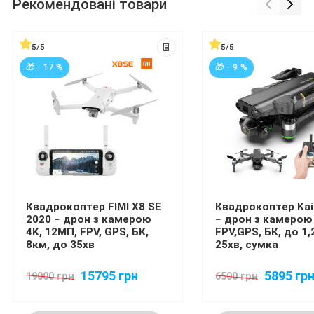
Рекомендовані товари
5/5
5/5
🎁 - 17 %
🎁 - 9 %
Квадрокоптер FIMI X8 SE
Квадрокоптер Kai
2020 − дрон з камерою
− дрон з камерою 
4K, 12МП, FPV, GPS, БК,
FPV,GPS, БК, до 1,
8км, до 35хв
25хв, сумка
15795 грн
5895 гр
19000 грн
6500 грн