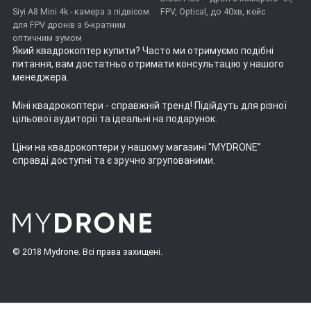
Siyi A8 Mini 4k - камера з підвісом
FPV, Optical, до 40хв, кейс
для FPV дронів з 6-кратним
оптичним зумом
Який квадрокоптер купити
? Часто ми отримуємо подібні
питання, вам достатньо отримати консультацію у нашого
менеджера.
Міні квадрокоптери
- справжній тренд! Підійдуть для різної
цільової аудиторії та ідеальні на подарунок.
Ціни на квадрокоптери
у нашому магазині "MYDRONE”
справді доступні та є зручно згрупованими.
© 2018 Mydrone. Всі права захищені.