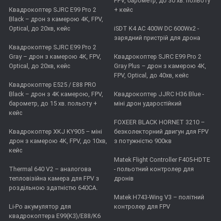
FPV, барометр, до 30 хв. польоту
Квадрокоптер SJRC E99 Pro 2
+ кейс
Black – дрон з камерою 4K, FPV,
Optical, до 20хв, кейс
iSDT K4 AC 400W DC 600Wx2 -
зарядний пристрій для дрона
Квадрокоптер SJRC E99 Pro 2
Gray – дрон з камерою 4К, FPV,
Квадрокоптер SJRC E99 Pro 2
Optical, до 20хв, кейс
Gray Plus – дрон з камерою 4К,
FPV, Optical, до 40хв, кейс
Квадрокоптер E525 / E88 PRO
Black – дрон з 4K камерою, FPV,
Квадрокоптер JJRC H36 Blue -
барометр, до 15 хв. польоту +
міні дрон ударостійкий
кейс
FOXEER BLACK HORNET 3210 –
Квадрокоптер XKJ KY905 – міні
безколекторний двигун для FPV
дрон з камерою 4K, FPV, до 10хв,
з потужністю 900кв
кейс
Matek Flight Controller F405-HDTE
Thermal 640 V2 – аналогова
- польотний контролер для
тепловізійна камера для FPV з
дронів
роздільною здатністю 640CA.
Matek H743-Wing V3 – політний
Li-Po акумулятор для
контролер для FPV
квадрокоптера E99(K3)/E88/K6