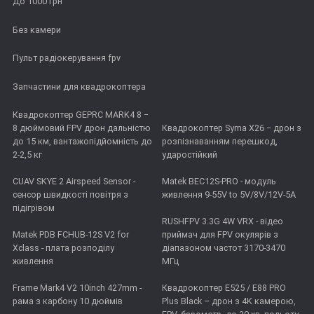
До 1000 грн
Без камери
Пульт радіокерування fpv
Запчастини для квадрокоптера
Квадрокоптер GEPRC MARK4 8 −
8 дюймовий FPV дрон дальністю
Квадрокоптер Syma X26 − дрон з
до 15 км, вантажопідйомність до
розпізнаванням перешкод,
2-2,5 кг
ударостійкий
CUAV SKYE 2 Airspeed Sensor -
Matek BEC12S-PRO - модуль
сенсор швидкості повітря з
живлення 9-55V to 5V/8V/12V-5A
підігрівом
RUSHFPV 3.3G 4W VRX - відео
Matek PDB FCHUB-12S V2 for
приймач для FPV окулярів з
Xclass - плата розподілу
діапазоном частот 3170-3470
живлення
МГц
Frame Mark4 V2 10inch 427mm -
Квадрокоптер E525 / E88 PRO
рама з карбону 10 дюймів
Plus Black – дрон з 4K камерою,