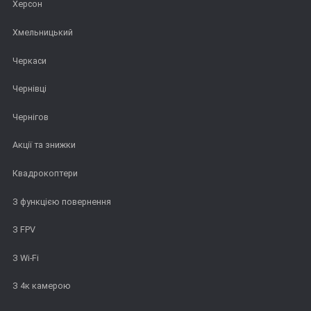
Херсон
Хмельницький
Черкаси
Чернівці
Чернігов
Акції та знижки
Квадрокоптери
З функцією повернення
З FPV
З Wi-Fi
З 4к камерою