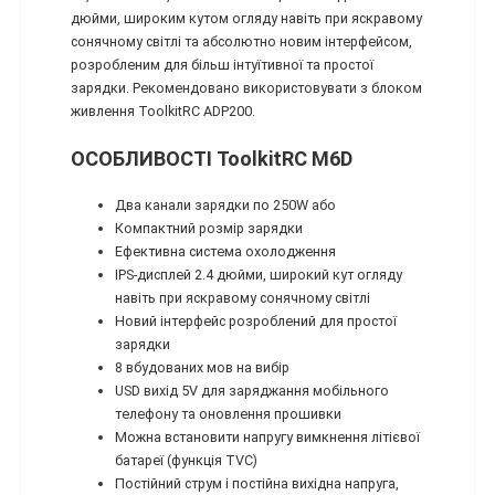
дюйми, широким кутом огляду навіть при яскравому
сонячному світлі та абсолютно новим інтерфейсом,
розробленим для більш інтуїтивної та простої
зарядки. Рекомендовано використовувати з блоком
живлення ToolkitRC ADP200.
ОСОБЛИВОСТІ ToolkitRC M6D
Два канали зарядки по 250W або
Компактний розмір зарядки
Ефективна система охолодження
IPS-дисплей 2.4 дюйми, широкий кут огляду
навіть при яскравому сонячному світлі
Новий інтерфейс розроблений для простої
зарядки
8 вбудованих мов на вибір
USD вихід 5V для заряджання мобільного
телефону та оновлення прошивки
Можна встановити напругу вимкнення літієвої
батареї (функція TVC)
Постійний струм і постійна вихідна напруга,