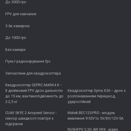
До 3000 грн
FPV для навчання
З 6к камерою
До 1000 грн
Без камери
Пульт радіокерування fpv
Запчастини для квадрокоптера
Квадрокоптер GEPRC MARK4 8 −
8 дюймовий FPV дрон дальністю
Квадрокоптер Syma X26 − дрон з
до 15 км, вантажопідйомність до
розпізнаванням перешкод,
2-2,5 кг
ударостійкий
CUAV SKYE 2 Airspeed Sensor -
Matek BEC12S-PRO - модуль
сенсор швидкості повітря з
живлення 9-55V to 5V/8V/12V-5A
підігрівом
RUSHFPV 3.3G 4W VRX - відео