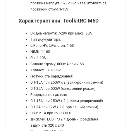
постійна напруга 1-28V, що налаштовується,
постійний струм 1-15V
Характеристики ToolkitRC M6D
Вхідна напруга: 7-28V при макс. 30A
Тип акумулятора:
LiPo, LiHV, LiFe, Lion: 1-6S
NiMh: 1-16S
Pb: 1-10S
Баланс струму: 800mA при 2-6S
Точність: <0.005V
Потужність заряджання:
0.1-15А при 250W х 2 (асинхронний режим)
0.1-25А при 500W (синхронний режим)
Розрядна потужність:
0.1-15A при 250W x 2 (режим рециркуляції)
0.1-3A при 12W x 2 (нормальний режим)
USB: 2.1A при 5V USB3.0
Дисплей: LCD IPS 2.4 дюйми, роздільна
здатність 320 x 240