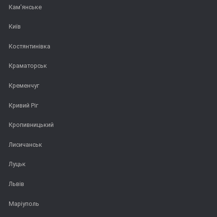
Кам'янське
Київ
Костянтинівка
Краматорськ
Кременчуг
Кривий Ріг
Кропивницький
Лисичанськ
Луцьк
Львів
Маріуполь