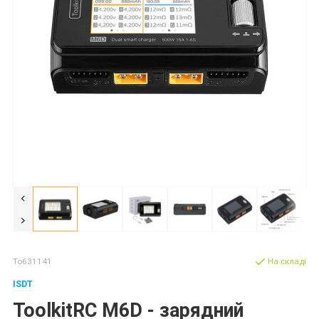
To631141
На складі
ISDT
ToolkitRC M6D - зарядний