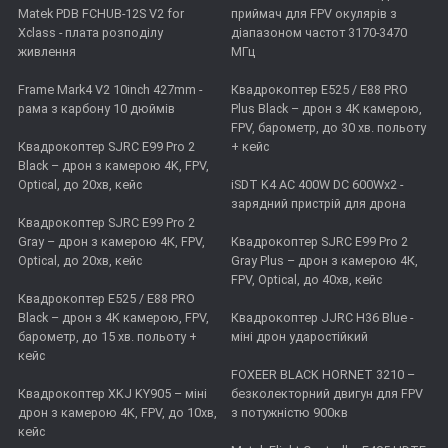
Matek PDB FCHUB-12S V2 for
приймач для FPV окулярів з
Xclass - плата розподілу
діапазоном частот 3170-3470
живлення
МГц
Frame Mark4 V2 10inch 427mm -
Квадрокоптер E525 / E88 PRO
рама з карбону 10 дюймів
Plus Black – дрон з 4K камерою,
FPV, барометр, до 30 хв. польоту
Квадрокоптер SJRC E99 Pro 2
+ кейс
Black – дрон з камерою 4K, FPV,
Optical, до 20хв, кейс
iSDT K4 AC 400W DC 600Wx2 -
зарядний пристрій для дрона
Квадрокоптер SJRC E99 Pro 2
Gray – дрон з камерою 4К, FPV,
Квадрокоптер SJRC E99 Pro 2
Optical, до 20хв, кейс
Gray Plus – дрон з камерою 4К,
FPV, Optical, до 40хв, кейс
Квадрокоптер E525 / E88 PRO
Black – дрон з 4K камерою, FPV,
Квадрокоптер JJRC H36 Blue -
барометр, до 15 хв. польоту +
міні дрон ударостійкий
кейс
FOXEER BLACK HORNET 3210 –
Квадрокоптер XKJ KY905 – міні
безколекторний двигун для FPV
дрон з камерою 4K, FPV, до 10хв,
з потужністю 900кв
кейс