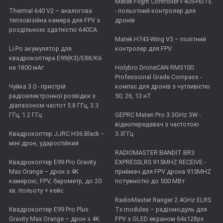
Matek Flight Controller F405-HDTE
Thermal 640 V2 – аналогова
- польотний контролер для
тепловізійна камера для FPV з
дронів
роздільною здатністю 640CA.
Matek H743-Wing V3 – політний
Li-Po акумулятор для
контролер для FPV
квадрокоптера E99(K3)/E88/K6
на 1800 мАг
Holybro DroneCAN RM3100
Professional Grade Compass -
Чуйка 3.0 - пристрій
компас для дронів з чутливістю
радіоелектронної розвідки з
50, 26, 13 нТ
діапазоном частот 5.8 ГГц, 3.3
ГГц, 1.2 ГГц
GEPRC Maten Pro 3.3GHz 3W -
відеопередавач з частотою
Квадрокоптер JJRC H36 Black −
3.3ГГц
міні дрон, ударостійкий
RADIOMASTER BANDIT BR3
Квадрокоптер E99 Pro Gravity
EXPRESSLRS 915MHZ RECEIVE -
Max Orange – дрон з 4K
приймач для FPV дрона 915MHZ
камерою, FPV, барометр, до 20
потужністю до 500 МВт
хв. польоту + кейс
RadioMaster Ranger 2.4GHz ELRS
Квадрокоптер E99 Pro Plus
Tx modules – радіомодуль для
Gravity Max Orange – дрон з 4K
FPV з OLED екраном 64x128px