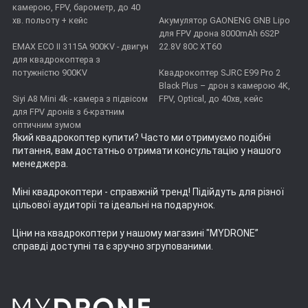
камерою, FPV, барометр, до 40
хв. польоту + кейс
Акумулятор GAONENG GNB Lipo
для FPV дрона 8000mAh 6S2P
EMAX ECO II 3115А 900KV - двигун
22.8V 80C XT60
для квадрокоптера з
потужністю 900KV
Квадрокоптер SJRC E99 Pro 2
Black Plus – дрон з камерою 4K,
Siyi A8 Mini 4k - камера з підвісом
FPV, Optical, до 40хв, кейс
для FPV дронів з 6-кратним
оптичним зумом
Який квадрокоптер купити
? Часто ми отримуємо подібні
питання, вам достатньо отримати консультацію у нашого
менеджера.
Міні квадрокоптери
- справжній тренд! Підійдуть для різної
цільової аудиторії та ідеальні на подарунок.
Ціни на квадрокоптери
у нашому магазині "MYDRONE”
справді доступні та є зручно згрупованими.