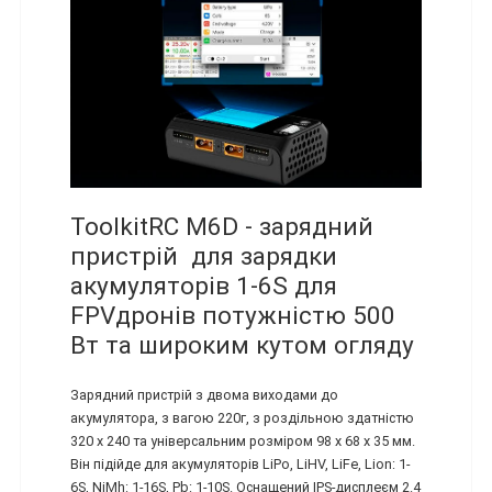
ToolkitRC M6D - зарядний
пристрій для зарядки
акумуляторів 1-6S для
FPVдронів потужністю 500
Вт та широким кутом огляду
Зарядний пристрій з двома виходами до
акумулятора, з вагою 220г, з роздільною здатністю
320 x 240 та універсальним розміром 98 x 68 x 35 мм.
Він підійде для акумуляторів LiPo, LiHV, LiFe, Lion: 1-
6S, NiMh: 1-16S, Pb: 1-10S. Оснащений IPS-дисплеєм 2.4