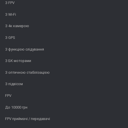
З FPV
З Wi-Fi
З 4к камерою
З GPS
З функцією слідування
З БК моторами
З оптичною стабілізацією
З підвісом
FPV
До 10000 грн
FPV приймачі / передавачі