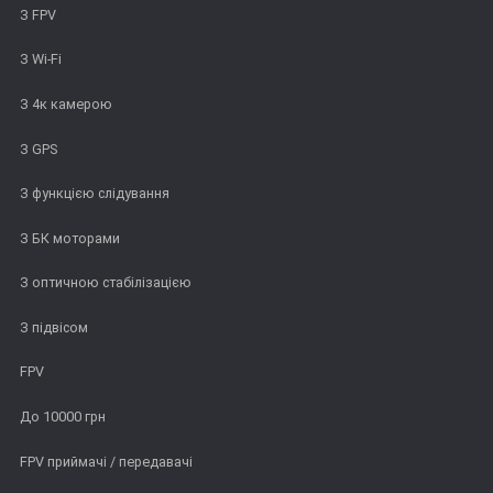
З FPV
З Wi-Fi
З 4к камерою
З GPS
З функцією слідування
З БК моторами
З оптичною стабілізацією
З підвісом
FPV
До 10000 грн
FPV приймачі / передавачі