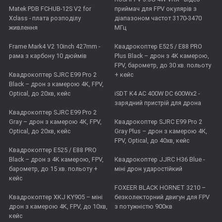
Matek PDB FCHUB-12S V2 for
приймач для FPV окулярів з
Xclass - плата розподілу
діапазоном частот 3170-3470
живлення
МГц
Frame Mark4 V2 10inch 427mm -
Квадрокоптер E525 / E88 PRO
рама з карбону 10 дюймів
Plus Black – дрон з 4K камерою,
FPV, барометр, до 30 хв. польоту
Квадрокоптер SJRC E99 Pro 2
+ кейс
Black – дрон з камерою 4K, FPV,
Optical, до 20хв, кейс
iSDT K4 AC 400W DC 600Wx2 -
зарядний пристрій для дрона
Квадрокоптер SJRC E99 Pro 2
Gray – дрон з камерою 4К, FPV,
Квадрокоптер SJRC E99 Pro 2
Optical, до 20хв, кейс
Gray Plus – дрон з камерою 4К,
FPV, Optical, до 40хв, кейс
Квадрокоптер E525 / E88 PRO
Black – дрон з 4K камерою, FPV,
Квадрокоптер JJRC H36 Blue -
барометр, до 15 хв. польоту +
міні дрон ударостійкий
кейс
FOXEER BLACK HORNET 3210 –
Квадрокоптер XKJ KY905 – міні
безколекторний двигун для FPV
дрон з камерою 4K, FPV, до 10хв,
з потужністю 900кв
кейс