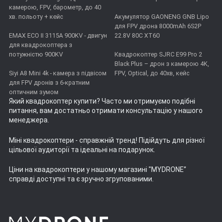
камерою, FPV, барометр, до 40
хв. польоту + кейс
Акумулятор GAONENG GNB Lipo
для FPV дрона 8000mAh 6S2P
EMAX ECO II 3115А 900KV - двигун
22.8V 80C XT60
для квадрокоптера з
потужністю 900KV
Квадрокоптер SJRC E99 Pro 2
Black Plus – дрон з камерою 4K,
Siyi A8 Mini 4k - камера з підвісом
FPV, Optical, до 40хв, кейс
для FPV дронів з 6-кратним
оптичним зумом
Який квадрокоптер купити
? Часто ми отримуємо подібні
питання, вам достатньо отримати консультацію у нашого
менеджера.
Міні квадрокоптери
- справжній тренд! Підійдуть для різної
цільової аудиторії та ідеальні на подарунок.
Ціни на квадрокоптери
у нашому магазині "MYDRONE”
справді доступні та є зручно згрупованими.