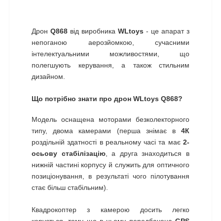
Дрон
Q868
від виробника
WLtoys
- це апарат з
непоганою аерозйомкою, сучасними
інтелектуальними можливостями, що
полегшують керування, а також стильним
дизайном.
Що потрібно знати про дрон WLtoys Q868?
Модель оснащена моторами безколекторного
типу, двома камерами (перша знімає в
4К
роздільній здатності в реальному часі та має
2-
осьову стабілізацію
, а друга знаходиться в
нижній частині корпусу й служить для оптичного
позиціонування, в результаті чого пілотування
стає більш стабільним).
Квадрокоптер з камерою досить легко
керується, тому що в ньому передбачена
GPS