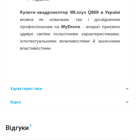
Купити квадрокоптер WLtoys Q868 в Україні
можна як новачкам, так і досвідченим
професіоналам на
MyDrone
- апарат приємно
здивує своїми польотними характеристиками,
інтелектуальними можливостями й захисними
властивостями.
Характеристики
Відео
2
Відгуки