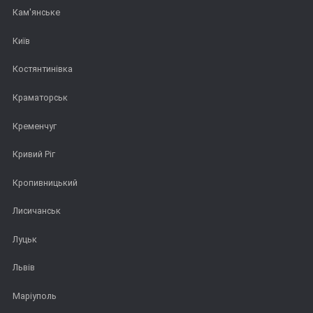
Кам'янське
Київ
Костянтинівка
Краматорськ
Кременчуг
Кривий Ріг
Кропивницький
Лисичанськ
Луцьк
Львів
Маріуполь