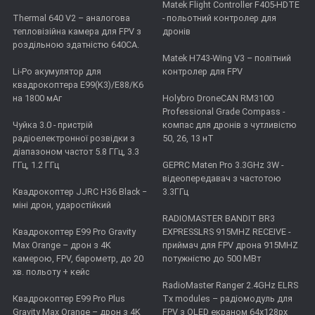
Matek Flight Controller F405-HDTE
Thermal 640 V2 – аналогова
- польотний контролер для
тепловізійна камера для FPV з
дронів
роздільною здатністю 640CA.
Matek H743-Wing V3 – політний
Li-Po акумулятор для
контролер для FPV
квадрокоптера E99(K3)/E88/K6
на 1800 мАг
Holybro DroneCAN RM3100
Professional Grade Compass -
Чуйка 3.0 - пристрій
компас для дронів з чутливістю
радіоелектронної розвідки з
50, 26, 13 нТ
діапазоном частот 5.8 ГГц, 3.3
ГГц, 1.2 ГГц
GEPRC Maten Pro 3.3GHz 3W -
відеопередавач з частотою
Квадрокоптер JJRC H36 Black −
3.3ГГц
міні дрон, ударостійкий
RADIOMASTER BANDIT BR3
Квадрокоптер E99 Pro Gravity
EXPRESSLRS 915MHZ RECEIVE -
Max Orange – дрон з 4K
приймач для FPV дрона 915MHZ
камерою, FPV, барометр, до 20
потужністю до 500 МВт
хв. польоту + кейс
RadioMaster Ranger 2.4GHz ELRS
Квадрокоптер E99 Pro Plus
Tx modules – радіомодуль для
Gravity Max Orange – дрон з 4K
FPV з OLED екраном 64x128px