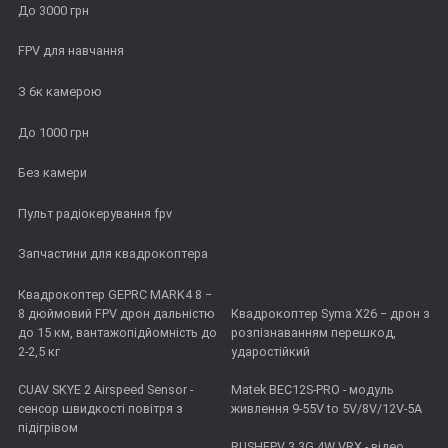
До 3000 грн
FPV для навчання
З 6к камерою
До 1000 грн
Без камери
Пульт радіокерування fpv
Запчастини для квадрокоптера
Квадрокоптер GEPRC MARK4 8 −
8 дюймовий FPV дрон дальністю
Квадрокоптер Syma X26 − дрон з
до 15 км, вантажопідйомність до
розпізнаванням перешкод,
2-2,5 кг
ударостійкий
CUAV SKYE 2 Airspeed Sensor -
Matek BEC12S-PRO - модуль
сенсор швидкості повітря з
живлення 9-55V to 5V/8V/12V-5A
підігрівом
RUSHFPV 3.3G 4W VRX - відео