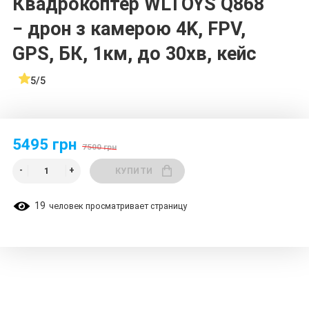
Квадрокоптер WLTOYS Q868
− дрон з камерою 4K, FPV,
GPS, БК, 1км, до 30хв, кейс
5/5
5495 грн
7500 грн
КУПИТИ
19
человек просматривает страницу